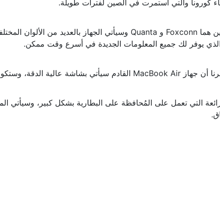
اء كورونا والتي استمرت في الصين لفترات طويلة.
أما عن الأشخاص المسئولين عن توريد أجهزة MacBook Air من الصين هما xconn
الذي يوفر لك جميع المعلومات الجديدة في أسرع وقت ممكن.
تأتي مع احتوائها على نوتش.
بخاصية الـ MagSafe وهي من الخواص الرائعة التي تعمل على المُحافظة على البطارية بشك