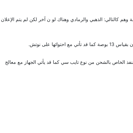
Fo و Quanta وسيأتي الجهاز بالعديد من الألوان المختلفة وهم كالتالي: الذهبي والرمادي وهناك لو ن آخر لكن لم يتم الإعلان
ل كبير، وسيأتي المنفذ الخاص بالشحن من نوع تايب سي كما قد يأتي الجهاز مع معالج