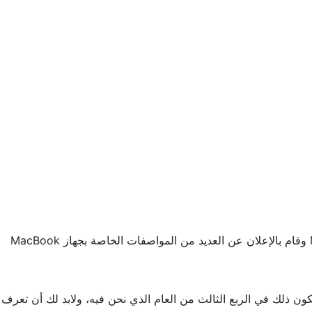
وهذا وفقاً لما قاله مُحلل أبل الشهير المعروف باسم Ming-Chi Kuo وقام بالإعلان عن العديد من المواصفات الخاصة بجهاز MacBook
م التابع سلسلة ماك بوك أير، وسيكون ذلك في الربع الثالث من العام الذي نحن فيه، ولابد لك أن تعرف