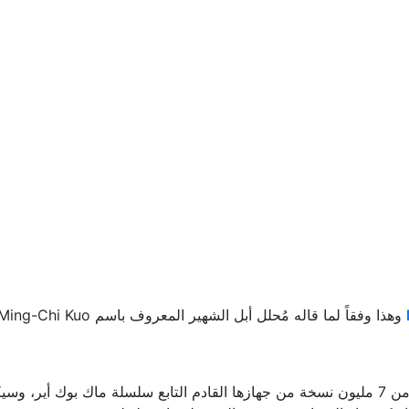
قد اعتقَد Ming-Chi Kuo أن شركة أبل ستعمل على شحن ما يقارب من 7 مليون نسخة من جهازها القاد