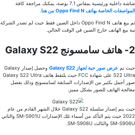
شاشة داخلية ورئيسية بمقاس 7.1 بوصة، يمكنك مراجعة كافة
المواصفات الخاصة بهاتف Oppo Find N من هنا
.
تم بيع هاتف Oppo Find N داخل الصين فقط حيث لم تصدر الشركة
نية بيع الهاتف خارج الصين في الوقت الحالي.
2- هاتف سامسونج Galaxy S22
حيث تم
عرض صور حية لجهاز Galaxy S22
وحصل إصدار Galaxy
S22 Ultra على شهادة FCC حيث يلتقط هاتف Galaxy S22 Ultra
صور أجمل بكثير من الإصدارات السابقة لسامسونج وذلك بفضل
معالجة الهاتف للصور بشكل مميز.
حيث يتم إصدار سلسلة Galaxy S22 خلال الشهر القادم من عام
2022 حيث يتم التأكد من أسماء تلك الإصدارات SM-S901U والثاني
SM-S906U والثالث SM-S908U.