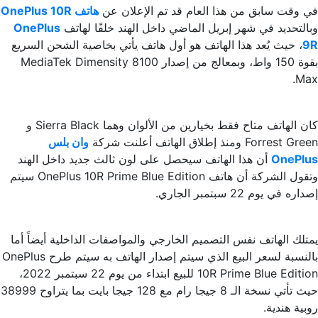
في وقت سابق من هذا العام قد تم الإعلان عن
هاتف OnePlus 10R
وبالتحديد في شهر إبريل الماضي داخل الهند خلفًا لهاتف
OnePlus
9R
، حيث يُعد هذا الهاتف هو أول هاتف يأتي بخاصية الشحن السريع
بقوة 150 واط، وبمعالج من إصدار MediaTek Dimensity 8100
Max.
كان الهاتف متاح فقط بخيارين من الألوان وهما Sierra Black و
Forrest Green ومنذ إطلاق الهاتف أعلنت شركة
وان بلس
OnePlus
أن هذا الهاتف سيحصل على لون ثالث جديد داخل الهند
وتقول الشركة أن هاتف OnePlus 10R Prime Blue Edition سيتم
إصداره في يوم 22 سبتمبر الجاري.
يمتلك الهاتف نفس التصميم الخارجي والمواصفات الداخلية أيضاً أما
بالنسبة لسعر البيع الذي سيتم إصدار الهاتف به سيتم طرح OnePlus
10R Prime Blue Edition للبيع ابتداء من يوم 22 سبتمبر 2022،
حيث تأتي نسخة الـ 8 جيجا رام مع 128 جيجا بايت بما يتراوح 38999
روبية هندية.