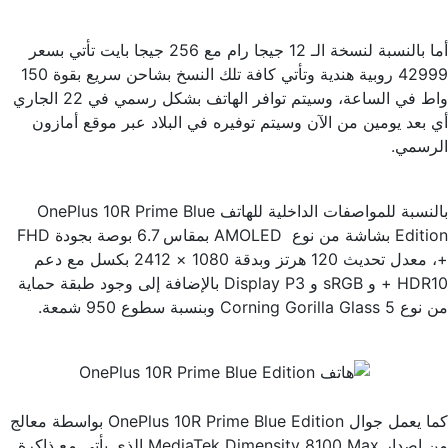
أما بالنسبة لنسخة الـ 12 جيجا رام مع 256 جيجا بايت تأتي بسعر
42999 روبية هندية وتأتي كافة تلك النسخ بشاحن سريع بقوة 150
واط في الساعة، وسيتم توافر الهاتف بشكل رسمي في 22 الجاري
أي بعد يومين من الآن وسيتم توفيره في البلاد عبر موقع أمازون
الرسمي.
بالنسبة للمواصفات الداخلية للهاتف OnePlus 10R Prime Blue
Edition بشاشة من نوع AMOLED بمقاس 6.7 بوصة بجودة FHD
+، معدل تحديث 120 هرتز وبدقة 1080 × 2412 بكسل مع دعم
HDR10 + و sRGB و Display P3 بالإضافة إلى وجود طبقة حماية
من نوع Corning Gorilla Glass 5 وبنسبة سطوع 950 شمعة.
كما يعمل جوال OnePlus 10R Prime Blue Edition بواسطة معالج
من إصدار MediaTek Dimensity 8100 Max الذي يأتي مع ذاكرة