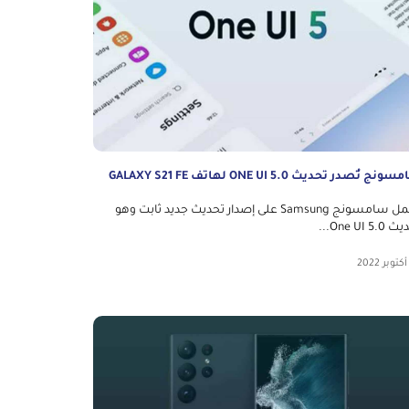
نج تُصدر تحديث ONE UI 5.0 لهاتف GALAXY S21 FE
تعمل سامسونج Samsung على إصدار تحديث جديد ثابت وهو
One UI 5....