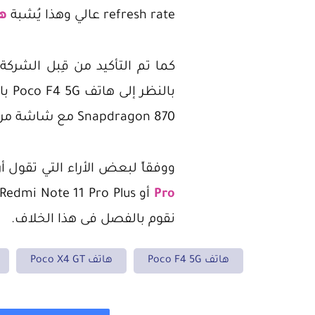
refresh rate عالي وهذا يُشبة
هاتف  5G
Snapdragon 870 مع شاشة من نوع أموليد تدعم معدل التحديث 120 واط.
ووفقاً لبعض الأراء التي تقول أن هاتف Poco X4 GT سيكون إعادة بنفس المو
Pro
نقوم بالفصل فى هذا الخلاف.
هاتف Poco F4 5G
هاتف Poco X4 GT