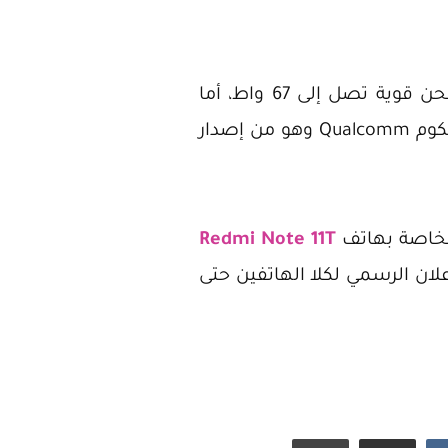
كما تم التأكيد من قِبل الشركة أن هاتفي Poco X4 GT و Poco F4 5G يعملان بقوة شحن قوية تصل إلى 67 واط، أما
بالنظر إلى هاتف Poco F4 5G بالأخص فسنجد أن الهاتف يعمل بمعالج من تصنيع كوالكوم Qualcomm وهو من إصدار
Redmi Note 11T
ظار الإعلان الرسمي لكلا الهاتفين حتى