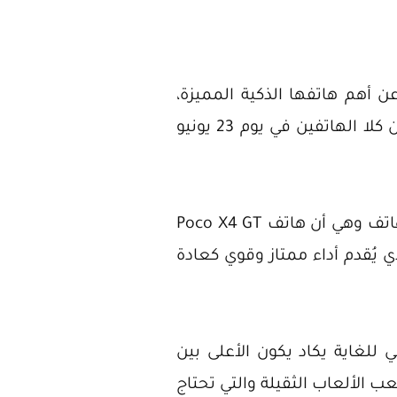
 أهم هاتفها الذكية المميزة،
حيث تقول مصادرنا أنه سيتم الإعلان عن كلا الهاتفين في يوم 23 يونيو
وقبل الإعلان الرسمي للهاتفين تُأكد بوكو Poco على العديد من المواصفات المميزة للهاتف وهي أن هاتف Poco X4 GT
 رسمي بمعالج من شركة MediaTek وهو من إصدار Dimensity 8100 الذي يُقدم أداء ممتاز وقوي كعادة
ي من نوع LCD مع معدل تحديث عالي للغاية يكاد يكون الأعلى بين
 قوية وجبارة عند لعب الألعاب الثقيلة والتي تحتاج