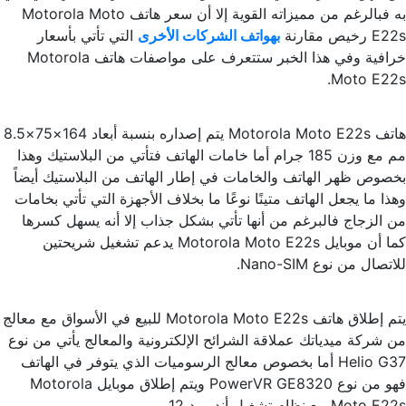
به فبالرغم من مميزاته القوية إلا أن سعر هاتف Motorola Moto
E22s رخيص مقارنة
بهواتف الشركات الأخرى
التي تأتي بأسعار
خرافية وفي هذا الخبر ستتعرف على مواصفات هاتف Motorola
Moto E22s.
هاتف Motorola Moto E22s يتم إصداره بنسبة أبعاد 164×75×8.5
مم مع وزن 185 جرام أما خامات الهاتف فتأتي من البلاستيك وهذا
بخصوص ظهر الهاتف والخامات في إطار الهاتف من البلاستيك أيضاً
وهذا ما يجعل الهاتف متينًا نوعًا ما بخلاف الأجهزة التي تأتي بخامات
من الزجاج فالبرغم من أنها تأتي بشكل جذاب إلا أنه يسهل كسرها
كما أن موبايل Motorola Moto E22s يدعم تشغيل شريحتين
للاتصال من نوع Nano-SIM.
يتم إطلاق هاتف Motorola Moto E22s للبيع في الأسواق مع معالج
من شركة ميدياتك عملاقة الشرائح الإلكترونية والمعالج يأتي من نوع
Helio G37 أما بخصوص معالج الرسوميات الذي يتوفر في الهاتف
فهو من نوع PowerVR GE8320 ويتم إطلاق موبايل Motorola
Moto E22s مع نظام تشغيل أندرويد 12.