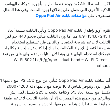
لكن سلسلة الـ Air تُعد جيدة عندما نقارنها بأجهزة شركات الهواتف
الذكية الأخرى التي تعمل على إطلاق أجهزة التابلت وفي هذا المقال
سنتعرف على
مواصفات تابلت Oppo Pad Air
.
تقوم أوبو بإطلاق تابلت Oppo Pad Air ويأتي التابلت بنسبة أبعاد
245.1×154.8×6.9 مم أما وزن التابلت فيأتي بحجم 440 جم لكن
التابلت لا يدعم شريحة للاتصال وبالتالي فلن تستطيع استخدام
شريحة للاتصال لإجراء المكالمات لذلك إذا كنت تريد إجراء مكالمات
فيمكنك استخدام الواي فاي وهذا لأن التابلت يدعم واي فاي من نوع
Wi-Fi 802.11 a/b/g/n/ac – dual-band – Wi-Fi Direct –
hotspot.
أما شاشة تابلت Oppo Pad Air فتأتي من نوع IPS LCD مع دعمها 1
بليون لون وتتوفر بقياس 10.3 بوصة مع دعمها دقة 1200×2000
بكسل مع نسبة أبعاد 5:3 وكثافة بكسلات 225 بكسل لكل إنش
وبالرغم من جميع هذه المميزات إلا أن شاشة التابلت لا تدعم طبقة
حماية للشاشة لذلك هذا ما يعرضها للخدش والصدمات بسهولة.