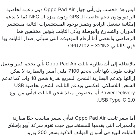
ليس هذا فحسب بل يأتي جهاز Oppo Pad Air دون دعمه لخاصية
الراديو ودون دعم خاصية الـ GPS ودون ميزة الـ NFC كما لا يدعم
إمكانية تشغيل الراديو ويتميز بوجود المستشعرات التالية مستشعر
الدوران والتسارع والبوصلة ويأتي التابلت بلونين مختلفين هما
الرصاصي والفضي أما أرقام الموديلات التي سيأتي إصدار التابلت بها
فهي كالتالي OPD2102 – X21N2.
بالإضافة إلى أن بطارية تابلت Oppo Pad Air تأتي بحجم كبير وتعمل
لوقت طويل لأنها تأتي بحجم 7100 مللي أمبير والبطارية لا يمكن
إزالتها وتدعم البطارية الشحن السريع بقدرة شحن 18 وات كما تدعم
الشحن اللاسلكي العكسي ويدعم التابلت الشحن بخاصية USB
Power Delivery أما بخصوص منفذ شحن التابلت فيأتي من نوع
USB Type-C 2.0.
أما سعر تابلت Oppo Pad Air فيأتي بسعر مناسب جدًا مقارنة
بالمميزات التي يقدمها للمستخدمين حيث تقوم شركة أوبو بإطلاق
التابلت للبيع في أسواق الهواتف الذكية بسعر 300 يورو.