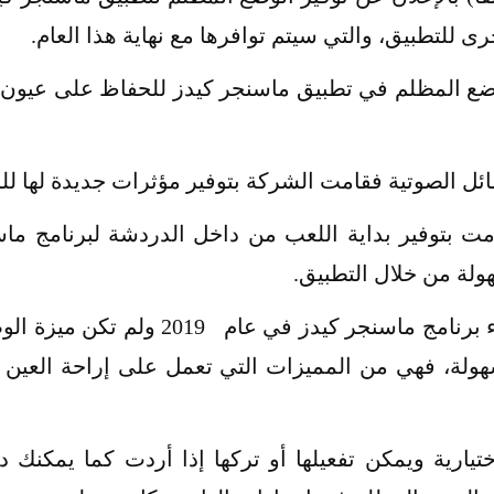
رى للتطبيق، والتي سيتم توافرها مع نهاية هذا العام.
ضع المظلم في تطبيق ماسنجر كيدز للحفاظ على عيون ا
ئل الصوتية فقامت الشركة بتوفير مؤثرات جديدة لها لل
امت بتوفير بداية اللعب من داخل الدردشة لبرنامج ما
لة من خلال التطبيق.
ولا بد لك أن تعرف أنه تم إنشاء برنامج م
هولة، فهي من المميزات التي تعمل على إراحة العين و
ختيارية ويمكن تفعيلها أو تركها إذا أردت كما يمكنك 