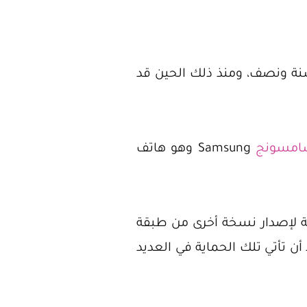
والى سنة ونصف، ومنذ ذلك الحين قد
امسونج
Samsung وهو هاتف
لحماية الأولي من شركة Corning وتستعد الشركة لإصدار نسخة أخرى من طبقة
بات ان من الوارد أن تأتي تلك الحماية في العديد