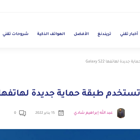
أخبار تقني
تريندنغ
الأفضل
الهواتف الذكية
شروحات تقني
دة لهاتفها Galaxy S22
م طبقة حماية جديدة لهاتفها alaxy S22
عبد الله إبراهيم شادي
15 يناير 2022
0