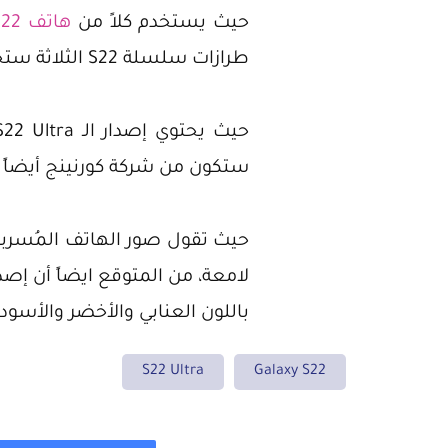
حيث يستخدم كلاً من
هاتف Galaxy S22 و Galaxy S22+ و S22 Ultra+
طرازات سلسلة S22 الثلاثة ستحتوي على ظهر زجاجي مزود بحماية مميزة وحديثة.
ستكون من شركة كورنينج أيضاً 
حيث تقول صور الهاتف المُسربة
لامعة، من المتوقع ايضاً أن إصدار S22 و S22 + سيأتون بألوان الأبيض والأسود والأخضر والوردي بي
باللون العنابي والأخضر والأسود
S22 Ultra
Galaxy S22