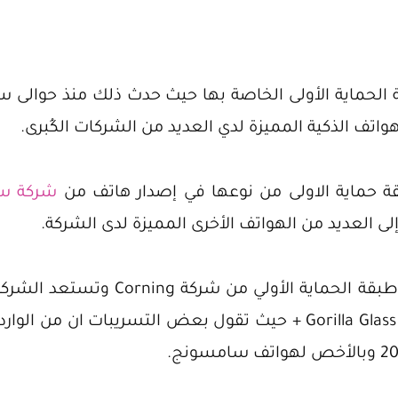
Corning عن طبقة الحماية الأولى الخاصة بها حيث حدث ذلك منذ ح
اتف الذكية المميزة لدي العديد من الشركات الكُبرى.
ة حماية الاولى من نوعها في إصدار هاتف من
شركة س
وتكملتاً للمميزات التي قدمتها طبقة ا
الحماية الحديثة وتسمي Gorilla Glass Victus + حيث تقول بعض التسري