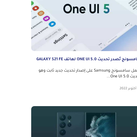
نج تُصدر تحديث ONE UI 5.0 لهاتف GALAXY S21 FE
تعمل سامسونج Samsung على إصدار تحديث جديد ثابت وهو
One UI 5....