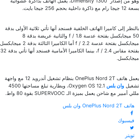
وهو من إصدار Dimensity 1300، يعمل الهاتف بذاكرة عشوائية
بسعة 12 جيجا رام مع ذاكرة داخلية بحجم 256 جيجا بايت.
بالنظر إلى كاميرا الهاتف الخلفية فسنجد أنها تأتي ثلاثية الأولى بدقة
50 ميجابكسل بفتحة عدسة f / 1.8 والثانية عريضة بدقة 8
ميجابكسل بفتحة عدسة f / 2.2 أما الكاميرا الثالثة بدقة 2 ميجابكسل
بفتحة مقاس f / 2.4، بينما الكاميرا الأمامية فسنجد أنها تأتي بدقة 32
ميجابكسل.
يعمل هاتف OnePlus Nord 2T بنظام تشغيل أندرويد 12 مع واجهة
تشغيل
وان بلس
Oxygen OS 12.1، وبطارية تبلغ مساحتها 4500
مللي أمبير مع شاحن يعمل بميزة الـ SUPERVOOC بقوة 80 واط.
هاتف OnePlus Nord 2T
وان بلس
فيسبوك
تويتر