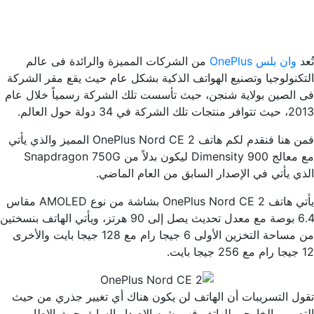
تُعد
وان بلس OnePlus
من الشركات المميزة والرائدة فى عالم
التكنولوجيا وتصنيع الهواتف الذكية بشكل عام حيث يقع مقر الشركة
فى الصين بولاية شنجن، حيث تأسست تلك الشركة رسمياً خلال عام
2013، حيث تتوافر منتجات تلك الشركة في 34 دولة حول العالم.
فمن هنا فنقدم لكم هاتف OnePlus Nord CE 2 المميز والذي يأتي
مع معالج Dimensity 900 ليكون بدلاً من Snapdragon 750G
الذي يأتي في الإصدار السابق من العام الماضي.
يأتي هاتف OnePlus Nord CE 2 بشاشة من نوع AMOLED مقاس
6.4 بوصة مع معدل تحديث يصل إلى 90 هرتز، ويأتي الهاتف بنسختين
من مساحة التخزين الأولى 6 جيجا رام مع 128 جيجا بايت والأخرى
12 جيجا رام مع 256 جيجا بايت.
تقول التسريبات أن الهاتف لن يكون هناك أي تغيير جذري من حيث
التصميم الخارجي للهاتف فهو يشبه الإصدار السابق حيث الإطار