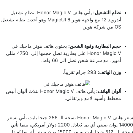
نظام التشغيل:
يأتي هاتف Honor Magic V بنظام تشغيل
أندرويد 12 مع واجهة هونر MagicUI 6 وهو أحدث نظام تشغيل
OS من شركة هونر.
حجم البطارية وقوة الشحن:
يحتوي هاتف هونر ماجيك في
Honor Magic V على بطارية تصل حجمها إلى 4750 مللي
أمبير، مع سرعة شحن تصل إلى 66 واط.
وزن الهاتف:
293 جرام تقريباً.
ألوان الهاتف:
يأتي هاتف Honor Magic V بثلاث ألوان أبيض
مخطط وأسود لامع وبرتقالي.
سعر هاتف Honor Magic V نسخة الـ 256 جيجا بايت تأتي بسعر
14000 يوان صيني أي بما يُعادل 2200 دولار أمريكي، بينما تأتي
نسخة الـ 512 جيجا بايت بسعر 15000 يوان صيني أي بما يُعادل