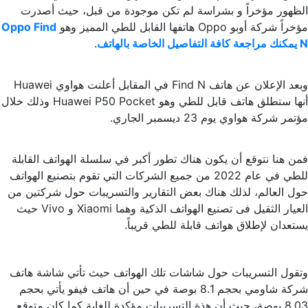
الظهور مؤخراً و بشراسة لم تكن موجودة من قبل، حيث أصدرت
مؤخراً شركة أوبو Oppo هاتفها القابل للطي المميز وهو
Oppo Find
N يمكنك مراجعة كافة التفاصيل الخاصة بالهاتف
.
وبعد الإعلان عن هاتف Find N في المقابل أعلنت هواوي Huawei
أنها ستطلق هاتف قابل للطي وهو Huawei P50 Pocket وذلك خلال
مؤتمر شركة هواوي يوم 23 ديسمبر الجاري.
فمن هنا نتوقع أن يكون هناك تطور أكبر في سلسلة الهواتف القابلة
للطي في عام 2022 من جميع الشركات التي تقوم بتصنيع الهواتف
حول العالم، لذلك هناك بعض التقارير والتسريبات حول شركتين من
العيار الثقيل فى تصنيع الهواتف الذكية وهما Xiaomi و Vivo حيث
يستعدان لإطلاق هواتف قابلة للطي قريباً.
وتقول التسريبات حول شاشات تلك الهواتف حيث تأتي شاشة هاتف
شركة شاومي بحجم 8.1 بوصة في حين أن هاتف فيفو يأتي بحجم
8.03 بوصة، حيث أن هذة التسريبات مؤكدة للغاية كما كان متوقع