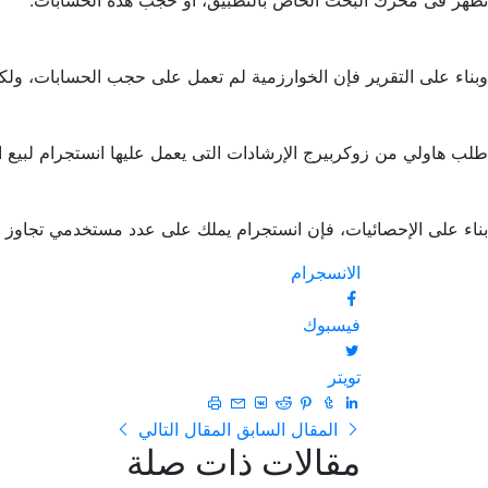
تظهر فى محرك البحث الخاص بالتطبيق، أو حجب هذه الحسابات.
وبناء على التقرير فإن الخوارزمية لم تعمل على حجب الحسابات، ولكن
طلب هاولي من زوكربيرج الإرشادات التى يعمل عليها انستجرام لبيع ا
بناء على الإحصائيات، فإن انستجرام يملك على عدد مستخدمي تجاوز 1 بليون مستخدم، من كل 10 أميركيين يوجد 7 أشخاص يتناولون المخدرات من خلال طلبها انستجرام.
الانسجرام
فيسبوك
تويتر
المقال السابق
المقال التالي
مقالات ذات صلة