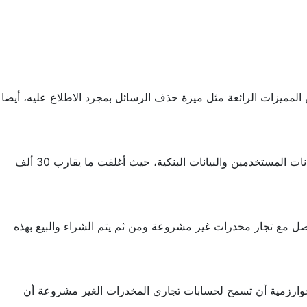
 المميزات الرائعة مثل ميزة حذف الرسائل بمجرد الاطلاع عليه، أيضا
تعمل شركة ميتا على الحفاظ على بيانات المستخدمين داخل تطبيق انستجرام، حيث تخلصت من الكثير من المواقع التى تستهدف سرقة بيانات المستخدمين والبيانات البنكية، حيث أغلقت ما يقارب 30 ألف
اصل مع تجار مخدرات غير مشروعة ومن ثم يتم الشراء والبيع بهذه
يسوري أنه قد أرسل بخطاب إلى مارك زوكربيرج الرئيس التنفيذي لشركة Meta، سائلاً كيف للخوارزمية أن تسمح لحسابات تجاري المخدرات الغير مشروعة أن