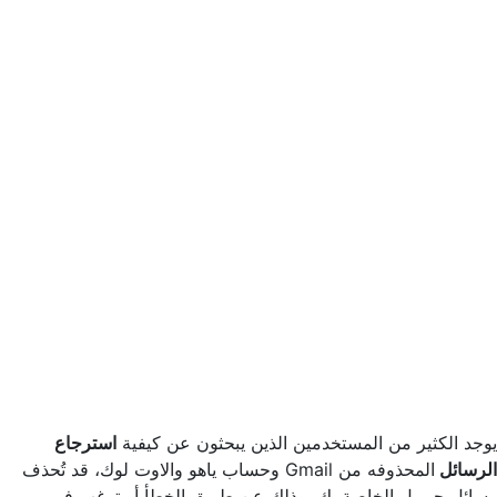
يوجد الكثير من المستخدمين الذين يبحثون عن كيفية
استرجاع
الرسائل
المحذوفه من Gmail وحساب ياهو والاوت لوك، قد تُحذف
رسائل جيميل الخاصة بك، وذلك عن طريق الخطأ أو ترغب في