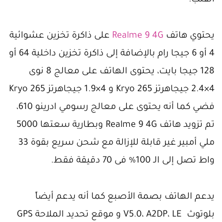
يحتوي هاتف
Realme 9 4G
على ذاكرة تخزين عشوائية
4 أو 6 جيجا رام بالإضافة إلى ذاكرة تخزين داخلية 64 أو
128 جيجا بايت، يحتوى الهاتف على معالج 8 نوى
4×2.4 جيجاهرتز Kryo 265 و 4×1.9 جيجاهرتز Kryo 265
فضي كما أنه يحتوى على معالج رسومي ادرينو 610،
تم تزويد هاتف Realme 9 4G وبطارية سعتها 5000
ملي أمبير غير قابلة للإزالة مع شحن سريع بقوة 33
واط تصل إلى الـ 100% فى 70 دقيقة فقط.
يدعم الهاتف بصمة الأصبع كما أنه يدعم أيضاً
بلوتوث V5.0، A2DP، LE و موقع تحديد الملاحة GPS