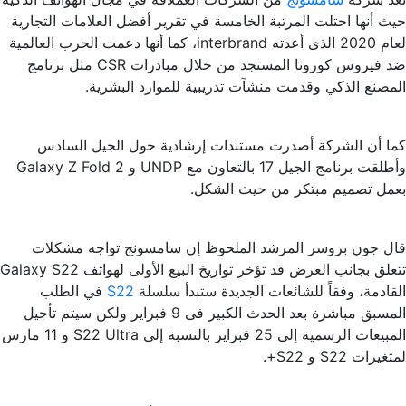
حيث أنها احتلت المرتبة الخامسة في تقرير أفضل العلامات التجارية
لعام 2020 الذى أعدته interbrand، كما أنها دعمت الحرب العالمية
ضد فيروس كورونا المستجد من خلال مبادرات CSR مثل برنامج
المصنع الذكي وقدمت منشآت تدريبية للموارد البشرية.
كما أن الشركة أصدرت مستندات إرشادية حول الجيل السادس
وأطلقت برنامج الجيل 17 بالتعاون مع UNDP و Galaxy Z Fold 2
بعمل تصميم مبتكر من حيث الشكل.
قال جون بروسر المرشد الملحوظ إن سامسونج تواجه مشكلات
تتعلق بجانب العرض قد تؤخر تواريخ البيع الأولى لهواتف Galaxy S22
القادمة، وفقاً للشائعات الجديدة ستبدأ سلسلة
S22
في الطلب
المسبق مباشرة بعد الحدث الكبير فى 9 فبراير ولكن سيتم تأجيل
المبيعات الرسمية إلى 25 فبراير بالنسبة إلى S22 Ultra و 11 مارس
لمتغيرات S22 و S22+.