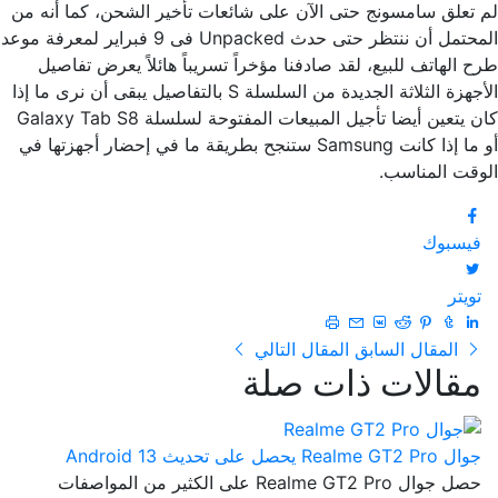
لم تعلق سامسونج حتى الآن على شائعات تأخير الشحن، كما أنه من
المحتمل أن ننتظر حتى حدث Unpacked فى 9 فبراير لمعرفة موعد
طرح الهاتف للبيع، لقد صادفنا مؤخراً تسريباً هائلاً يعرض تفاصيل
الأجهزة الثلاثة الجديدة من السلسلة S بالتفاصيل يبقى أن نرى ما إذا
كان يتعين أيضا تأجيل المبيعات المفتوحة لسلسلة Galaxy Tab S8
أو ما إذا كانت Samsung ستنجح بطريقة ما في إحضار أجهزتها في
الوقت المناسب.
فيسبوك
تويتر
المقال السابق
المقال التالي
مقالات ذات صلة
جوال Realme GT2 Pro يحصل على تحديث Android 13
حصل جوال Realme GT2 Pro على الكثير من المواصفات