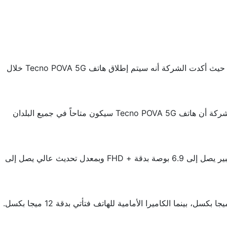
للكشف عن تلك الهاتف في الهند حيث أكدت الشركة أنه سيتم إطلاق هاتف Tecno POVA 5G خلال
فمن هنا يمكننا التوقع حول الموعد المحدد وهو ما بين يوم 7 فبراير من عام 2022 إلى 12 فبراير من عام 2022، كما تم التأكيد من قِبل الشركة أن هاتف Tecno POVA 5G سيكون متاحاً في جميع البلدان
فمن هنا دعونا نقوم بتوضيح كافة المواصفات المسربة لهاتف Tecno POVA 5G حيث يحتوي الهاتف على شاشة من نوع IPS LCD بحجم كبير يصل إلى 6.9 بوصة بدقة + FHD وبمعدل تحديث عالي يصل إلى