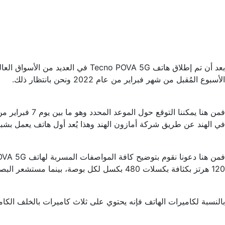
بعد أن تم إطلاق هاتف Tecno POVA 5G في العديد من الأسواق العالمية حيث تستعد
الأسبوع المُقبل من شهر فبراير من عام 2022 ونحن بانتظار ذلك.
في الهند عن طريق شركة أمازون الهند وهذا يُعد أول هاتف يعمل بشبكا
120 هرتز بكثافة بكسلات 480 بكسل لكل بوصة، بينما مستشعر البصمات الخاص بالهاتف يأتي مثبت بالجانب.
بالنسبة لكاميرات الهاتف فإنه يحتوي على ثلاث كاميرات بالخلف الكاميرا الرئيسية للهاتف تأتي بدقة 50 ميجا بكسل وكاميرا ثانوية بدقة 2 ميجا بك