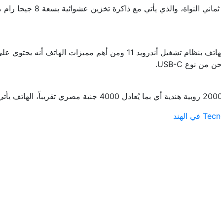
يأتي هاتف Tecno POVA 5G بأبعاد 172.8 x 78.2 x 9.1 مم، يعمل الهاتف بنظا