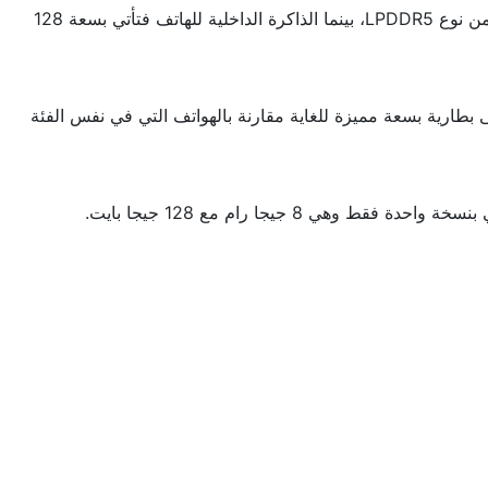
يعمل الهاتف بمعالج من شركة ميديا تيك وهو إصدار Dimensity 900 ثماني النواة، والذي يأتي مع ذاكرة تخزين عشوائية بسعة 8 جيجا رام من نوع LPDDR5، بينما الذاكرة الداخلية للهاتف فتأتي بسعة 128
م تشغيل أندرويد 11 ومن أهم مميزات الهاتف أنه يحتوي على بطارية بسعة مميزة للغاية مقارنة بالهواتف التي في نفس الفئة