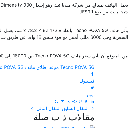
جيجا بايت من نوع UFS3.1.
السعرية وهي 6000 مللي أمبير مع قوة شحن 18 واط عن طريق شاحن من نوع USB-C.
من المتوقع أن يأتي سعر هاتف Tecno POVA 5G بين 18000 إلى 20000 روبية هندية أي بما يُعادل 4000 جنية مصري تقريباً، الهاتف يأتي بنسخة واحدة فقط وهي 8 جيجا رام مع 128 جيجا بايت.
Tecno POVA 5G
موعد إطلاق هاتف Tecno POVA 5G في الهند
فيسبوك
تويتر
المقال السابق
المقال التالي
مقالات ذات صلة