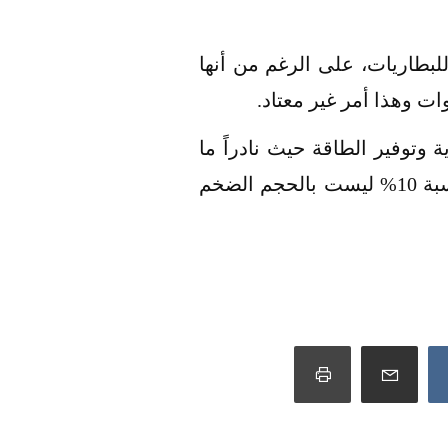
لبطاريات، على الرغم من أنها
وتوفير الطاقة حيث نادراً ما
يحدث تغيير فى عالم البطاريات، ومكاسب شاومي فى الأونة الأخيرة التي أظهرتها بنسبة 10% ليست بالحجم الضخم