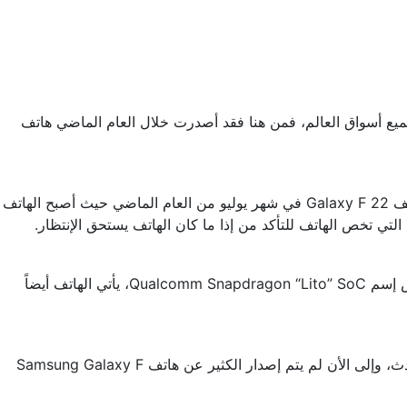
جميع أسواق العالم، فمن هنا فقد أصدرت خلال العام الماضي هاتف
حيث تم رصد هاتف Samsung Galaxy F 23 5G على تطبيق Geekbench مما يجعلنا نفكر إذا كان الهاتف قريب أم لا، حيث تم إطلاق هاتف Galaxy F 22 في شهر يوليو من العام الماضي حيث أصبح الهاتف
ي تخص الهاتف للتأكد من إذا ما كان الهاتف يستحق الإنتظار.
بتردد 1.8 جيجا هرتز ثماني النواة ويأتي هذا المسمى الخاص بالمعالج بنفس إسم Qualcomm Snapdragon “Lito” SoC، يأتي الهاتف أيضاً
وتقول بعض التسريبات أن من المتوقع أيضاً أن يأتي هاتف Samsung Galaxy F 23 5G بنظام تشغيل أندرويد 12 مع واجهة سامسونج الأحدث، وإلى الأن لم يتم إصدار الكثير عن هاتف Samsung Galaxy F