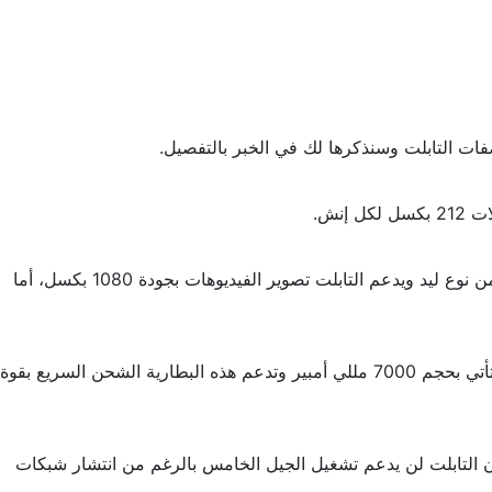
أما عن كاميرا تابلت Motorola Moto Tab G62 فتأتي الكاميرا الخلفية فردية بدقة 13 ميجابكسل مع فتحة عدسة f/2.2 مع تواجد فلاش من نوع ليد ويدعم التابلت تصوير الفيديوهات بجودة 1080 بكسل، أما
كما أنه لم يتم الإعلان إلى الآن عن ذاكرة التخزين الداخلية الخاصة بالتابلت بالرغم من ذلك فإن بطارية تابلت Motorola Moto Tab G62 تأتي بحجم 7000 مللي أمبير وتدعم هذه البطارية الشحن السريع بقوة
 الألومنيوم، ومع جميع هذه المميزات إلا أن التابلت لن يدعم تشغيل الجيل الخامس بالرغم من انتشار شبكات