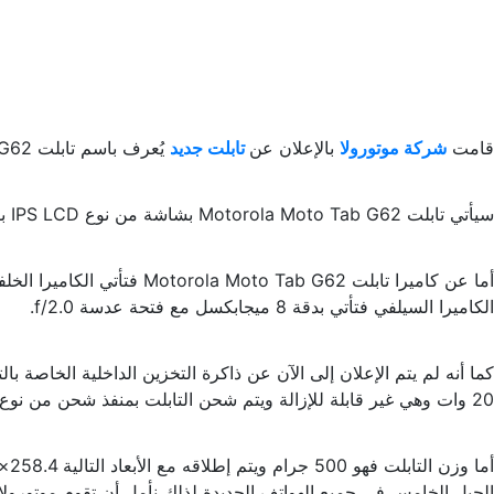
قامت
شركة موتورولا
بالإعلان عن
تابلت جديد
يُعرف باسم تابلت Motorola Moto Tab G62 وظهرت العديد من التسريبات بخصوص مواصفات التابلت وسنذكرها لك في الخبر بالتفصيل.
سيأتي تابلت Motorola Moto Tab G62 بشاشة من نوع IPS LCD بقياس 11 بوصة مع دقة تصل إلى 1200×2000 بكسل مع كثافة بكسلات 212 بكسل لكل إنش.
الكاميرا السيلفي فتأتي بدقة 8 ميجابكسل مع فتحة عدسة f/2.0.
20 وات وهي غير قابلة للإزالة ويتم شحن التابلت بمنفذ شحن من نوع Type-C 2.0.
الجيل الخامس في جميع الهواتف الجديدة لذلك نأمل أن تقوم موتورولا 