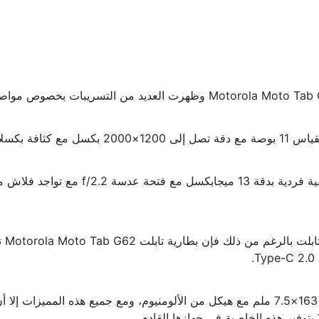
أما وزن التابلت فهو 500 جرام ويتم إطلاقه مع الأبعاد التالية 258.4×163×7.5 ملم مع هيكل من
بتوفير هذه الخاصية في جهازها القادم.