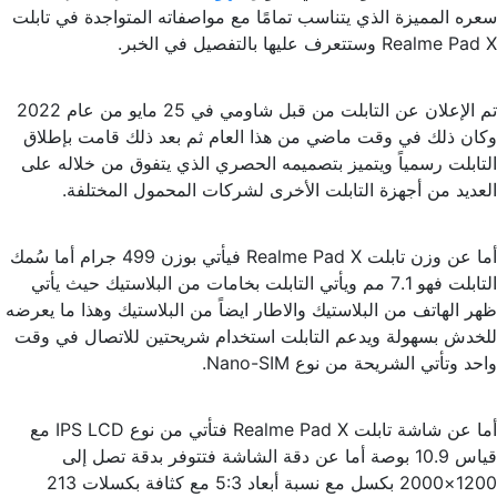
سعره المميزة الذي يتناسب تمامًا مع مواصفاته المتواجدة في تابلت
Realme Pad X وستتعرف عليها بالتفصيل في الخبر.
تم الإعلان عن التابلت من قبل شاومي في 25 مايو من عام 2022
وكان ذلك في وقت ماضي من هذا العام ثم بعد ذلك قامت بإطلاق
التابلت رسمياً ويتميز بتصميمه الحصري الذي يتفوق من خلاله على
العديد من أجهزة التابلت الأخرى لشركات المحمول المختلفة.
أما عن وزن تابلت Realme Pad X فيأتي بوزن 499 جرام أما سُمك
التابلت فهو 7.1 مم ويأتي التابلت بخامات من البلاستيك حيث يأتي
ظهر الهاتف من البلاستيك والاطار ايضاً من البلاستيك وهذا ما يعرضه
للخدش بسهولة ويدعم التابلت استخدام شريحتين للاتصال في وقت
واحد وتأتي الشريحة من نوع Nano-SIM.
أما عن شاشة تابلت Realme Pad X فتأتي من نوع IPS LCD مع
قياس 10.9 بوصة أما عن دقة الشاشة فتتوفر بدقة تصل إلى
1200×2000 بكسل مع نسبة أبعاد 5:3 مع كثافة بكسلات 213