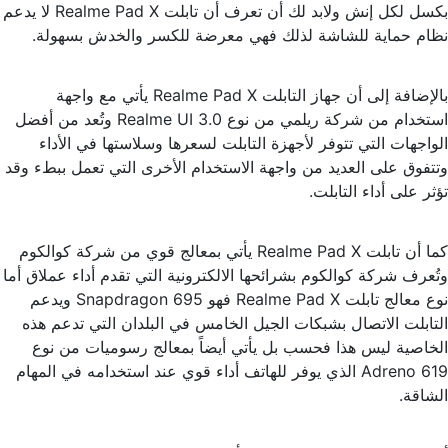
بكسل لكل إنش ولابد لك أن تعرف أن تابلت Realme Pad X لا يدعم
نظام حماية للشاشة لذلك فهي معرضة للكسر والخدش بسهولة.
بالإضافة إلى أن جهاز التابلت Realme Pad X يأتي مع واجهة
استخدام من شركة ريلمي من نوع Realme UI 3.0 وتُعد من أفضل
الواجهات التي تتوفر لأجهزة التابلت لسعرها وسلاستها في الأداء
وتتفوق على العديد من واجهة الاستخدام الأخرى التي تعمل ببطء وقد
تؤثر على أداء التابلت.
كما أن تابلت Realme Pad X يأتي بمعالج قوي من شركة كوالكوم
وتُعرف شركة كوالكوم بشرائحها الالكترونية التي تقدم أداء عملاق أما
نوع معالج تابلت Realme Pad X فهو Snapdragon 695 ويدعم
التابلت الاتصال بشبكات الجيل الخامس في البلدان التي تدعم هذه
الخاصية ليس هذا فحسب بل يأتي أيضاً بمعالج رسوميات من نوع
Adreno 619 الذي يوفر للهاتف أداء قوي عند استخدامه في المهام
الشاقة.