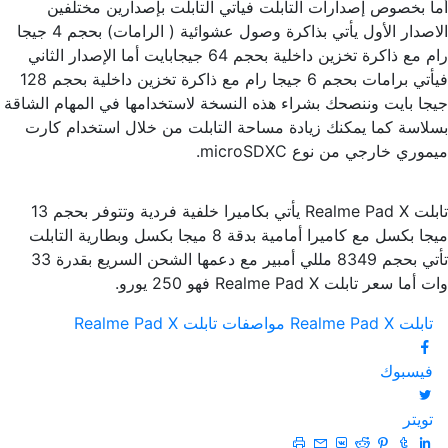
أما بخصوص إصدارات التابلت فيأتي التابلت بإصدارين مختلفين
الاصدار الأول يأتي بذاكرة وصول عشوائية ( الرامات) بحجم 4 جيجا
رام مع ذاكرة تخزين داخلية بحجم 64 جيجابايت أما الإصدار الثاني
فيأتي برامات بحجم 6 جيجا رام مع ذاكرة تخزين داخلية بحجم 128
جيجا بايت وننصحك بشراء هذه النسخة لاستخدامها في المهام الشاقة
بسلاسة كما يمكنك زيادة مساحة التابلت من خلال استخدام كارت
ميموري خارجي من نوع microSDXC.
تابلت Realme Pad X يأتي بكاميرا خلفية فردية وتتوفر بحجم 13
ميجا بكسل مع كاميرا أمامية بدقة 8 ميجا بكسل وبطارية التابلت
تأتي بحجم 8349 مللي أمبير مع دعمها الشحن السريع بقدرة 33
وات أما سعر تابلت Realme Pad X فهو 250 يورو.
تابلت Realme Pad X
مواصفات تابلت Realme Pad X
فيسبوك
تويتر