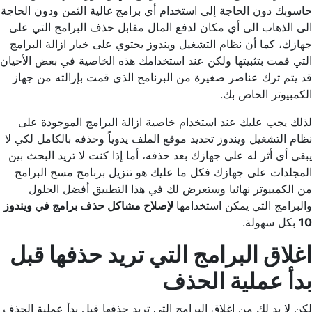
حاسوبك دون الحاجة إلى استخدام أي برامج غالية الثمن ودون الحاجة
الى الذهاب الى أي مكان لدفع المال مقابل حذف البرامج التي على
جهازك، كما أن نظام التشغيل ويندوز يحتوي على خيار ازالة البرامج
التي قمت بتثبيتها ولكن عند استخدامك هذه الخاصية في بعض الأحيان
قد يتم ترك عناصر صغيرة من البرنامج الذي قمت بإزالته من جهاز
الكمبيوتر الخاص بك.
لذلك يجب عليك عند استخدام خاصية ازالة البرامج الموجودة على
نظام التشغيل ويندوز تحديد موقع الملف يدوياً وحذفه بالكامل لكي لا
يبقى أي أثر له على جهازك بعد حذفه، أما إذا كنت لا تريد البحث بين
المجلدات على جهازك فكل ما عليك هو تنزيل برنامج مسح البرامج
من الكمبيوتر نهائيا وستعرض لك في هذا التطبيق أفضل الحلول
والبرامج التي يمكن استخدامها
لإصلاح مشاكل حذف برامج في ويندوز
10
بكل سهولة.
اغلاق البرامج التي تريد حذفها قبل
بدأ عملية الحذف
لكن لا بد لك من اغلاق البرامج التي تريد حذفها قبل بدأ عملية الحذف