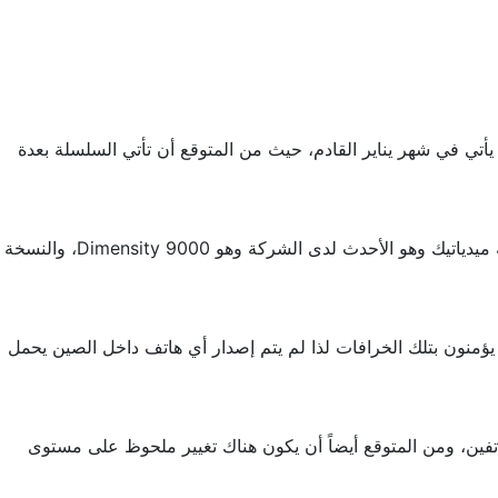
لجاري عن وصول هاتف Find X خلال الربع الأول من عام 2022 حيث من المتوقع أن يأتي في شهر يناير القادم، حيث من المتوقع أن تأتي السلسلة بعدة
فيأتي نسخة بمعالج من شركة كوالكوم وهو الرائد من الشركة حتى الآن وهو Snapdragon 8 Gen 1 والنسخة الثانية تأتي بمعالج من شركة ميدياتيك وهو الأحدث لدى الشركة وهو Dimensity 9000، والنسخة
 الهواتف الخاصة بهم يعنى لديهم الموت، حيث يؤمنون بتلك الخرافات لذا لم يتم إصدار أي هاتف داخل الصين يحمل
ق Find X3 وبعيداً عن التغيير الجزري في معالجات الهاتفين، ومن المتوقع أيضاً أن يكون هناك تغيير ملحوظ على مستوى