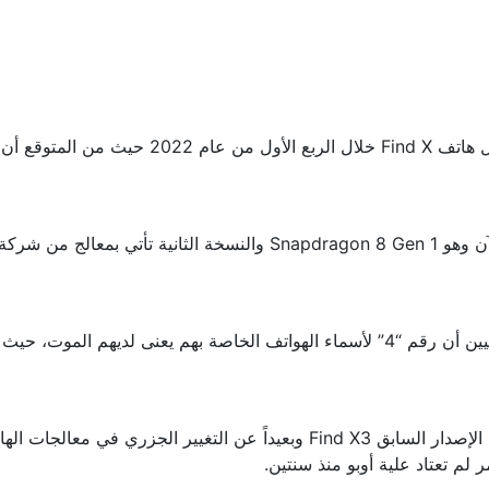
أعلنت اوبو Oppo في وقت سابق من شهر ديسمبر ا
وتُصدر الشركة Find X5 بدلاً من سلسلة Find X4 وذلك لاعتقاد الصينيين أن رقم “4” لأسماء
حيث من المتوقع أن يكون هاتف Find X5 Pro نقلة ليست بكبيرة عن الإصدار الساب