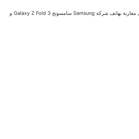
هناك ايضاً العديد من التسريبات التي تنص على أن شركة أوبو Oppo تعمل على هاتف من نوع فايند أن Find N أخر حيث يأتي بمفصل أفقي مقارنة بهاتف شركة Samsung سامسونج Galaxy Z Fold 3 و