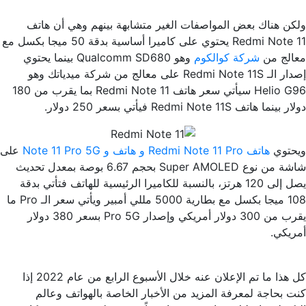
ولكن هناك بعض المواصفات الغير متشابهة بينهم وهي أن هاتف
Redmi Note 11 يحتوي على كاميرا أساسية بدقة 50 ميجا بكسل مع
معالج من
شركة كوالكوم
وهو Qualcomm SD680 بينما يحتوي
إصدار الـ Redmi Note 11S على معالج من شركة ميدياتك وهو
Helio G96 سيأتي سعر هاتف Redmi Note 11 بما يقرب من 180
دولار بينما هاتف Redmi Note 11S فيأتي بسعر 250 دولار.
ويحتوي
هاتف Redmi Note 11 Pro و هاتف و Note 11 Pro 5G
على
شاشة من نوع Super AMOLED بحجم 6.67 بوصة بمعدل تحديث
يصل إلى 120 هرتز، بالنسبة للكاميرا الرئيسية للهاتف فتأتي بدقة
108 ميجا بكسل مع بطارية 5000 مللي أمبير ويأتي سعر الـ Pro ما
يقرب من 300 دولار أمريكي وإصدار Pro 5G بسعر 380 دولار
أمريكي.
كل هذا ما تم الإعلان عنه خلال الأسبوع الرابع من عام 2022 إذا
كنت بحاجة لمعرفة المزيد من الأخبار الخاصة بالهواتف وعالم