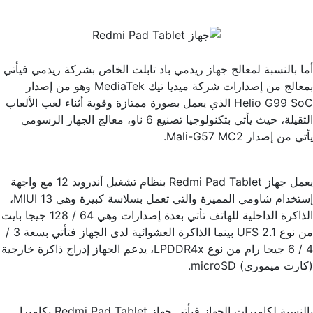
أما بالنسبة لمعالج جهاز ريدمي باد تابلت الخاص بشركة ريدمي فيأتي
بمعالج من إصدارات شركة ميديا تيك MediaTek وهو من إصدار
Helio G99 SoC الذي يعمل بصورة ممتازة وقوية أثناء لعب الألعاب
الثقيلة، حيث يأتي بتكنولوجيا تصنيع 6 ناو، معالج الجهاز الرسومي
يأتي من إصدار Mali-G57 MC2.
يعمل جهاز Redmi Pad Tablet بنظام تشغيل أندرويد 12 مع واجهة
إستخدام شاومي المميزة والتي تعمل بسلاسة كبيرة وهي MIUI 13،
الذاكرة الداخلية للهاتف تأتي بعدة إصدارات وهي 64 / 128 جيجا بايت
من نوع UFS 2.1 بينما الذاكرة العشوائية لدى الجهاز فتأتي بسعة 3 /
4 / 6 جيجا رام من نوع LPDDR4x، يدعم الجهاز إدراج ذاكرة خارجية
(كارت ميموري) microSD.
بالنسبة لكاميرات الجهاز فيأتي جهاز Redmi Pad Tablet بكاميرا