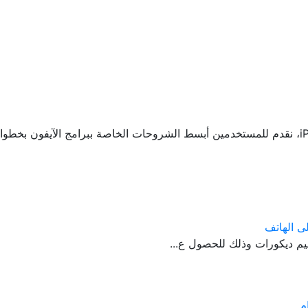
طريقك للتعرف علي أحدث وأفضل تطبيقات iPhone، نقدم للمستخدمين أبسط الشروحات الخاصة بب
م ديكورات وذلك للحصول ع...
م