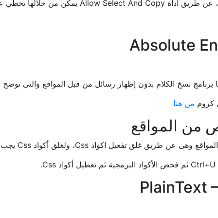
ملية عدم نسخ المحتوى المحمي.
من هنا
كواد Css، ولغلق أكواد Css يجب عليك إتباع هذه الخطوات:
.