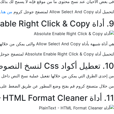
فى بعض الأحيان عند نسح محتوى ما من موقع فإنه لا يسمح لك بذلك، عن طريق أداة Allow Select And Copy يمكن من خلالها تخطي ع
لتحميل أداة Allow Select And Copy لمتصفح جوجل كروم
من هنا
.
9. أداة Absolute Enable Right Click & Copy
هي أداة شبيهة بأداة Allow Select And Copy والتى يمكن من خلالها برنامج نسخ الكلام بدون إظهار رسائل من قبل المواقع والتى توضح بأنه لا يمكن نسخ هذا المحتوى.
لتحميل أداة Absolute Enable Right Click & Copy لمتصفح جوجل كروم
10. تعطيل أكواد Css لنسخ النصوص من المواقع
من إحدى الطرق التي يمكن من خلالها تفعيل عملية نسخ النص داخل المواقع وهى عن طريق غلق تفعيل ا
من خلال متصفح كروم قم بفتح وضع المطور عن طريق الضغط على Ctrl+U ثم فحص الأكواد البرمجية ثم تعطيل أكواد Css
11. أداة PlainText – HTML Format Cleaner