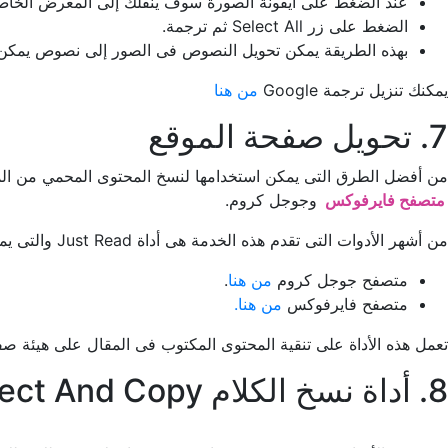
عند الضغط على أيقونة الصورة سوف ينقلك إلى المعرض الخاص 
الضغط على زر Select All ثم ترجمة.
بهذه الطريقة يمكن تحويل النصوص فى الصور إلى نصوص يمكن 
يمكنك تنزيل ترجمة Google‏
من هنا
7. تحويل صفحة الموقع
من أفضل الطرق التى يمكن استخدامها لنسخ المحتوى المحمي من الموا
متصفح فايرفوكس
وجوجل كروم.
من أشهر الأدوات التى تقدم هذه الخدمة هى أداة Just Read والتى يمكن إضافتها إلى العديد من المتصفحات مثل:
متصفح جوجل كروم
من هنا
.
متصفح فايرفوكس
من هنا.
تعمل هذه الأداة على تنقية المحتوى المكتوب فى المقال على هيئة صفح
8. أداة نسخ الكلام Allow Select And Copy