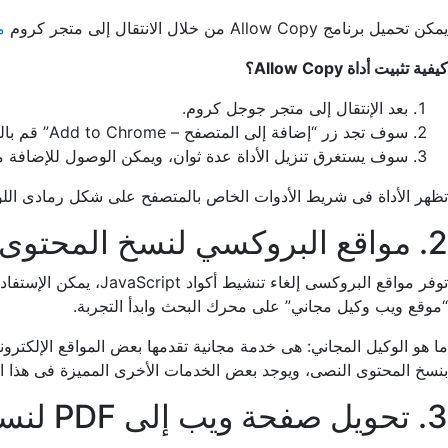
يمكن تحميل برنامج Allow Copy من خلال الانتقال إلى متجر كروم
م
كيفية تثبيت أداة Allow Copy؟
بعد الإنتقال إلى متجر جوجل كروم.
سوف تجد زر “إضافة إلى المتصفح – Add to Chrome” قم بالضغط على هذا الزر.
سوف يستغرق تنزيل الأداة عدة ثوان، ويمكن الوصول للإضافة من خلال قا
تظهر الأداة فى شريط الأدوات الخاص بالمتصفح على شكل رمادى اللون
2. مواقع البروكسي لنسخ المحتوى المحمي
توفر مواقع البروكسى
“موقع ويب وكيل مجاني” على محرك البحث وابدأ التجربة.
بنسخ المحتوى النصى، ويوجد بعض الخدمات الأخرى المميزة فى هذا الن
3. تحويل صفحة ويب إلى PDF لنسخ النصوص