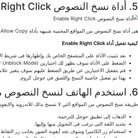
5. أداة نسخ النصوص Enable Right Click
هى أداة نسخ النصوص من المواقع المحمية شبيهه بأداة Allow Copy، أيضاً تعمل على تفعيل خاصية النسخ واللصق في جوجل كروم.
كيفية تفعيل أداة Enable Right Click
بعد تثبيت الأداة على المتصفح الخاص بك وإظهارها فى شريط ال
الضغط على الأداة سوف يظهر لك اختيارين (Enable Copy – Unblock Mode).
قم بتفعيل الاختيارين عن طريق الضغط عليهم سوف يتغير علام
بهذا تم تفعيل خاصية النسخ واللصق في جوجل كروم.
6. استخدم الهاتف لنسخ النصوص من المواقع
طريقة نسخ النصوص من المواقع التي لا تسمح بذلك للاندرويد والايف
الذهاب إلى تطبيق جوجل للترجمة.
تحديد اللغة التى ترغب فى التحويل منها وإليها.
استخدام زر الكاميرا وسوف تجد أيقونة الصور بجانب زر التقاط ل