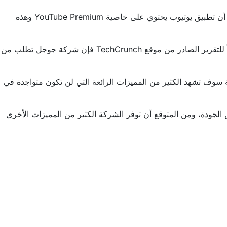
على جميع المستخدمين، ولكن من المتوقع أن يتم توفيرها قريباً، وكما نعلم أن تطبيق يوتيوب يحتوي على خاصية YouTube Premium وهذه
ميزة مشاهدة الفيديوهات بدقة 4k لجميع المستخدمين بدون الحاجة إلى الاشتراك في العضوية المميزة، ووفقاً للتقرير الصادر من موقع TechCrunch فإن شركة جوجل تطلب من
ز 100 مليون مستخدم حول العالم، وأن هذه الخدمة سوف تشهد الكثير من المميزات الرائعة التي لن تكون متواجدة في
يوهات التي تدعم 4k ولكن لا تستطيع تحميل الفيديوهات بنفس الجودة، ومن المتوقع أن توفر الشركة الكثير من المميزات الأخرى