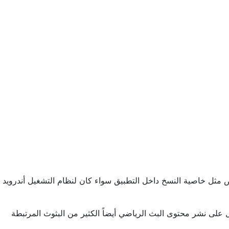
ئص مثل خاصية النسخ داخل التطبيق سواء كان لنظام التشغيل أندرويد
 طرح متجر القنوات للاشتراك في خدمات البث المباشر لتكون هذه المنصة مثل منصة bein Sport والتي تعمل على نشر محتوى البث الرياضي أيضاً الكثير من البثوث المرتبطة