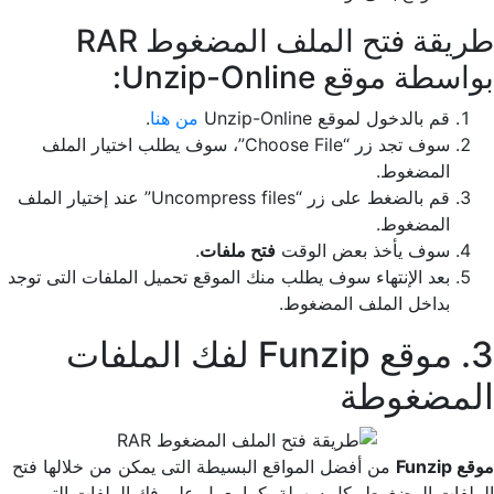
طريقة فتح الملف المضغوط RAR
بواسطة موقع Unzip-Online:
قم بالدخول لموقع Unzip-Online
من هنا
.
سوف تجد زر “Choose File”، سوف يطلب اختيار الملف
المضغوط.
قم بالضغط على زر “Uncompress files” عند إختيار الملف
المضغوط.
سوف يأخذ بعض الوقت
فتح ملفات
.
بعد الإنتهاء سوف يطلب منك الموقع تحميل الملفات التى توجد
بداخل الملف المضغوط.
3. موقع Funzip لفك الملفات
المضغوطة
موقع Funzip
من أفضل المواقع البسيطة التى يمكن من خلالها فتح
الملفات المضغوط بكل سهولة، كما يعمل على فك الملفات التي