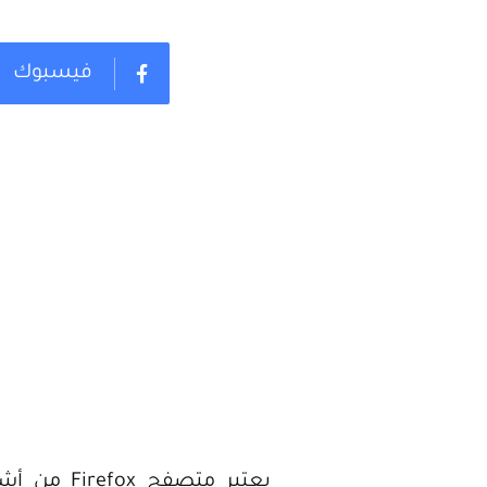
فيسبوك
يعتبر متص