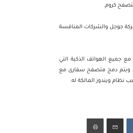
ه المنافسة انتصار جوجل كروم على كلا المتصفحين، وتطالب شركة Mozilla شركة جوجل والشركات المنافسة
ع جميع الهواتف الذكية التي
ري ويتم دمج متصفح سفارى مع
نظام ويندوز المالكة له.