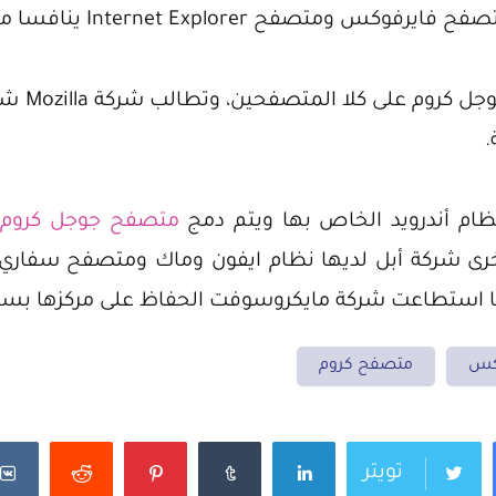
صفح Internet Explorer ينافسا متصفح كروم.
فنتيجة هذ
.
ام أندرويد الخاص بها ويتم دمج
متصفح جوجل كروم
م
أخرى شركة أبل لديها نظام ايفون وماك ومتصفح سفا
ا استطاعت شركة مايكروسوفت الحفاظ على مركزها بسبب 
كس
متصفح كروم
تويتر