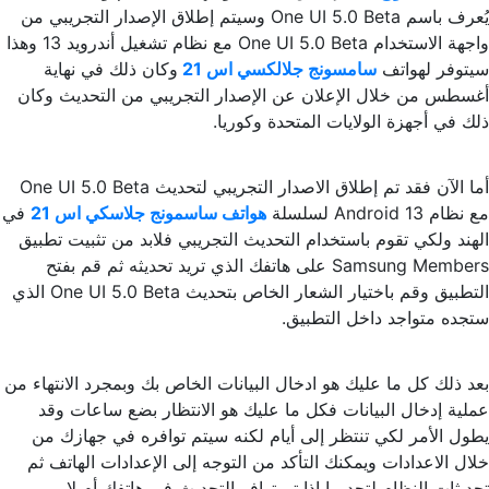
يُعرف باسم One UI 5.0 Beta وسيتم إطلاق الإصدار التجريبي من
واجهة الاستخدام One UI 5.0 Beta مع نظام تشغيل أندرويد 13 وهذا
سيتوفر لهواتف
سامسونج جلالكسي اس 21
وكان ذلك في نهاية
أغسطس من خلال الإعلان عن الإصدار التجريبي من التحديث وكان
ذلك في أجهزة الولايات المتحدة وكوريا.
أما الآن فقد تم إطلاق الاصدار التجريبي لتحديث One UI 5.0 Beta
مع نظام Android 13 لسلسلة
هواتف ساسمونج جلاسكي اس 21
في
الهند ولكي تقوم باستخدام التحديث التجريبي فلابد من تثبيت تطبيق
Samsung Members على هاتفك الذي تريد تحديثه ثم قم بفتح
التطبيق وقم باختيار الشعار الخاص بتحديث One UI 5.0 Beta الذي
ستجده متواجد داخل التطبيق.
بعد ذلك كل ما عليك هو ادخال البيانات الخاص بك وبمجرد الانتهاء من
عملية إدخال البيانات فكل ما عليك هو الانتظار بضع ساعات وقد
يطول الأمر لكي تنتظر إلى أيام لكنه سيتم توافره في جهازك من
خلال الاعدادات ويمكنك التأكد من التوجه إلى الإعدادات الهاتف ثم
تحديثات النظام لتجد ما إذا تم توافر التحديث في هاتفك أم لا.