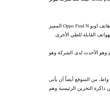
وبعد إعلان العديد من الشركات المصنعة للهواتف الذكية عن هواتفها القابلة للطي مثل هاتف اوبو Oppo Find N المميز
الج من شركة كوالكوم وهو الأحدث لدى الشركة وهو
من المتوقع الهاتف أن يعمل الهاتف بنظام تشغيل أندرويد 12 وشحن سريع يصل إلى 66 واط، من المتوقع أيضاً أن يأتى
R) بحجم 12 جيجا رام، ونسختين من ذاكرة التخزين الرئيسية وهم