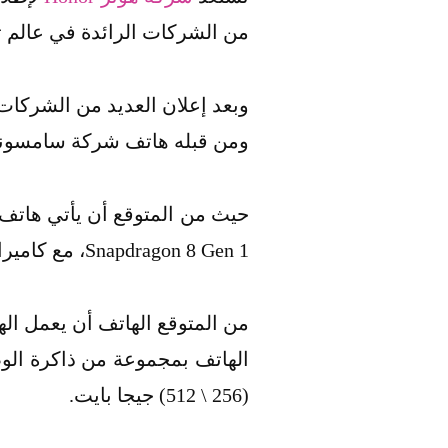
من الشركات الرائدة في عالم تص
ومن قبله هاتف شركة سامسونج وهو Galaxy Z Fold 3 و Galaxy Z Flip 3 والعديد من الهواتف ا
Snapdragon 8 Gen 1، مع كاميرات للهاتف الرئيسية تأتي بدقة 50 ميجا بكسل.
(256 \ 512) جيجا بايت.