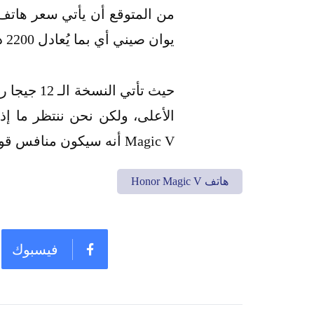
يوان صيني أي بما يُعادل 2200 دولار أمريكي.
Magic V أنه سيكون منافس قوي لهاتف سامسونج القابل للطي وهو Galaxy Z Fold 3.
هاتف Honor Magic V
فيسبوك