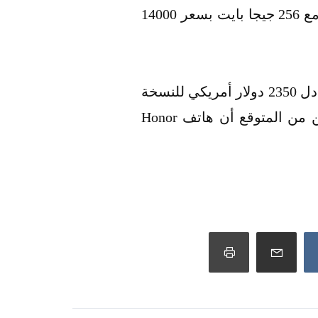
من المتوقع أن يأتي سعر هاتف Honor Magic V القابل للطي للنسخة الـ 12 جيجا رام مع 256 جيجا بايت بسعر 14000
حيث تأتي النسخة الـ 12 جيجا رام مع 512 جيجا بايت بسعر 15000 يوان صيني أي بما يُعادل 2350 دولار أمريكي للنسخة
الأعلى، ولكن نحن ننتظر ما إذا سيكون الهاتف سيُعرض في جميع الأسواق أم لا ولكن من المتوقع أن هاتف Honor