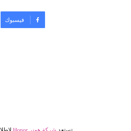
فيسبوك
تستعد
شركة هونر Honor