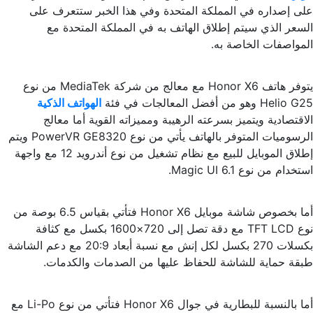
على إصداره في المملكة المتحدة وفي هذا الخبر ستتعرف على
السعر الذي سيتم إطلاق الهاتف به في المملكة المتحدة مع
المواصفات الخاصة به.
يتوفر هاتف Honor X6 مع معالج من شركة MediaTek من نوع
Helio G25 وهو من أفضل المعالجات في فئة
الهواتف الذكية
الاقتصادية ويتميز بسرعته الرهيبة ومميزاته القوية أما معالج
الرسوميات المتوفر بالهاتف يأتي من نوع PowerVR GE8320 ويتم
إطلاق الموبايل للبيع مع نظام تشغيل من نوع أندرويد 12 مع واجهة
استخدام من نوع Magic UI 6.1.
أما بخصوص شاشة موبايل Honor X6 فتأتي بقياس 6.5 بوصة من
نوع TFT LCD مع دقة تصل إلى 720×1600 بكسل مع كثافة
بكسلات 270 بكسل لكل إنش مع نسبة أبعاد 20:9 مع دعم الشاشة
طبقة حماية للشاشة للحفاظ عليها من الصدمات والكدمات.
أما بالنسبة للبطارية في جوال Honor X6 فتأتي من نوع Li-Po مع