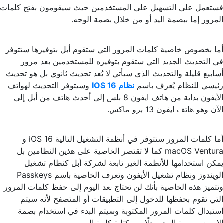
فستعمل على التسهيل على المستخدمين حيث سيقومون بفتح كلمات
المرور إما ببصمة اليد أو من خلال بصمة الوجه.
أما بخصوص خاصية كلمات المرور التي ستقوم أبل بتوفيرها ستتوفر
في التحديث الجديد التي ستقوم بتوفيره للمستخدمين بعد مرور
أسابيع قليلة والتحديث الذي سيأتي لا يُعد تحديث ثانوي بل هو تحديث
رئيسي للنظام يُعرف باسم
نظام IOS 16
وسيتوفر التحديث لهواتف
الأيفون بداية من هاتف ايفون 8 بلس إلى أحدث هاتف من أبل إلى
الآن وهو هاتف ايفون 13 برو ماكس.
أما كلمات المرور ستتوفر في أنظمة التشغيل التالية iOS 16 و
macOS Ventura كما لا تقتصر الخاصية على هذين النظامين بل
يمكن استخدامها للأنظمة الغير تابعة لشركة أبل كنظام تشغيل
الويندوز ونظام تشغيل الأيفون وتعرف الخاصية باسم Passkeys
وتتميز هذه الخاصية بأنك لن تحتاج بعد اليوم إلى حفظ كلمات المرور
التي تقوم بحفظها للدخول إلى التطبيقات أو المتصفح لأنه سيتم
استبدال كلمات المرور المكتوبة وسيتم البدء في استخدام بصمة
الإصبع وبصمة الوجه بدلًا من كتابة كلمة المرور.