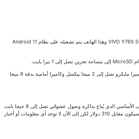
كما يحتوي هاتف VIVO Y76S 5G على شاشة بدقة تصل إلى 60HZ Full HD + LCD 6.58 وكاميرا أساسية تصل إلى 50 ميجا بكسل وكاميرا مايكرو تصل إلى 2 ميجا بيكسل وكاميرا أمامية بدقة 8 ميجا
ويبلغ سُمك هاتف VIVO Y76S 5G ويبلغ حجمه 175 جرام كما يتوفر الهاتف بثلاث ألوان مختلفة وهم الأزرق والأسود والأبيض وسيكون الهاتف الأساسي الذي يُباع بذاكرة وصول عشوائي تصل إلى 8 جيجا بايت
وذاكرة تخزين تصل إلى 128 جيجا بايت مقابل 280 دولار وإذا أردت النسخة التي تحتوي على ذاكرة تخزين داخلي تصل إلى 256 جيجا بايت سيكون مقابل 310 دولار لكن إلى الآن لا توجد أي معلومات أو أخبار