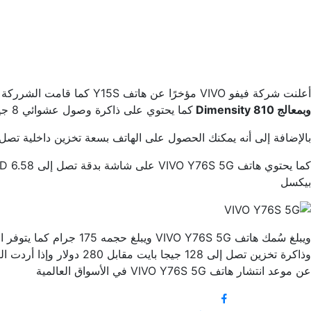
أعلنت شركة فيفو VIVO مؤخرًا عن هاتف Y15S كما قامت الشرركة اليوم بإضافة هاتف جديد إلى سلسلة Y وأطلقت الشركة عليه اسم VIVO Y76S 5G وهذا الهاتف يتم تشغيله على نظام Android 11
وبمعالج Dimensity 810
كما يحتوي على ذاكرة وصول عشوائي 8 جيجا بايت.
بالإضافة إلى أنه يمكنك الحصول على الهاتف بسعة تخزين داخلية تصل إلى 128 جيجا بايت أو 256 جيجا بايت يمكنك زيادتها من خلال استخدام MicroSD إلى مساحة تخزين تصل إلى 
بيكسل
عن موعد انتشار هاتف VIVO Y76S 5G في الأسواق العالمية