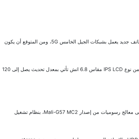
من الشركات المتوسطة في مجال تصنيع الهواتف الذكية حول العالم، تعمل الشركة في الأونة الأخيرة على إطلاق هاتف جديد يعمل بشبكات الجيل الخامس 5G، ومن المتوقع أن يكون
فمن هنا سنقوم من خلال هذا المقال بعرض العديد من التفاصيل الخاصة بهاتف Tecno Pova Neo 5G والتي منها شاشة الهاتف التي تأتي من نوع IPS LCD مقاس 6.8 انش تأتي بمعدل تحديث يصل إلى 120
أما بالنسبة لمعالج الهاتف فيأتي من تصنيع شركة ميديا تيك MediaTek وهو من إصدار Dimensity 810 بتكنولوجيا تصنيع 6 نانو، بالإضافة إلى معالج رسوميات من إصدار Mali-G57 MC2، بنظام تشغيل