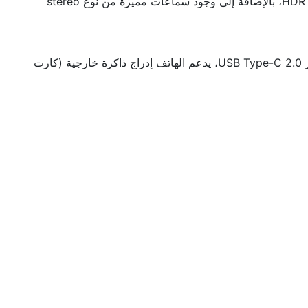
يعمل Tecno Pova Neo 5G بكاميرا أمامية ممتازة بدقة 8 ميجا بكسل تعمل على تصوير الفيديوهات بدقة 1080 بكسل مع دعم خاصية الـ HDR، بالإضافة إلى وجود سماعات مميزة من نوع stereo
يأتي جوال Tecno Pova Neo 5G ببطارية بسعة 6000 مللي أمبير بقوة شحن متوسطة تصل إلى 18 واط عن طريق منفذ شحن من إصدار USB Type-C 2.0، يدعم الهاتف إدراج ذاكرة خارجية (كارت