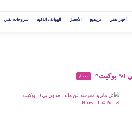
أخبار تقني
تريندنغ
الأفضل
الهواتف الذكية
شروحات تقني
يت”
2 مقال