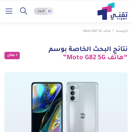
لايت
الرئيسية
هاتف Moto G82 5G
نتائج البحث الخاصة بوسم
1 مقال
“هاتف Moto G82 5G”