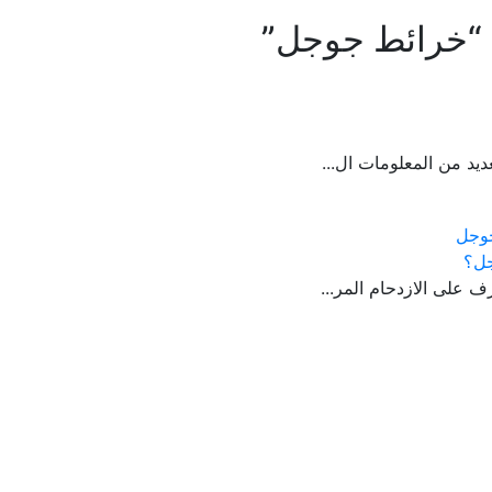
“خرائط جوجل”
جل؟
ف على الازدحام المر...