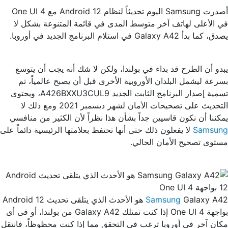
أصدرت Samsung اليوم تحديثاً لنظام Android 12 مع One UI 4
في الأعلى لهاتف آخر متوسط المدى في قائمة المتنوعة بشكل لا
يصدق، كما بدأ Galaxy A42 في استلام البرنامج الجديد في أوروبا.
يبدو أن الطرح قد بداء في بولندا، ولكن لا شك أنه يجب أن يتوسع
بسرعة ليشمل البلدان الأوروبية الأخرى قبل أن يصبح عالمياً، تم
تسمية إصدار البرنامج الثابت الجديد A426BXXU3CUL9، ويحتوى
التحديث على تصحيحات الأمان لشهر ديسمبر 2021 ومع ذلك لا
يمكننا أن نكون قاسيين جداً بشأن هذا نظراً لأن الكثير من منافسي
Samsung
لا يفعلون ذلك حتى أنها تحتفظ بعلامتها الرئيسية دائماً على
مستوى تصحيح الأمان الحالي.
Samsung
Galaxy A42 هو الأحدث الذي يتلقى تحديث Android 12
بواجهة One UI 4 إذا كنت تمتلك Galaxy A42 من بولندا، أو فى أى
مكان آخر في أوروبا ترغب في التحقق مما إذا كنت محظوظاً، فانتقل