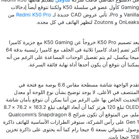
Gaming كأول عضو في سلسلة K50 ولكننا نتوقع أيضاً إدخالات
Vanilla و Pro، تأتي عروض CAD جديدة لـ
Redmi K50 Pro
من
OnLeaks و Zoutons لتظهر الهاتف في كل مجده.
يعد تصميم K50 Pro خروجاً عن K50 Gaming مع جزيرة كاميرا
أكبر تضم إعداد كاميرا ثلاثية فى الخلف مع كاميرا رئيسية بدقة 64
ميجا بيكسل، لم يتم تفصيل الوحدات المساعدة على الرغم من أنه
يمكننا أن نتوقع أن يكون أحدها أداة نهاية فائقة السرعة.
تقدم الواجهة شاشة مسطحة مقاس 6.6 بوصة مع فتحة في
المنتصف في الأعلى، لا يوجد توضيح بشأن نوع اللوحة أو معدل
التحديث الخاص بها على الرغم من أننا يمكن أن نتوقع بأمان شاشة
OLED تبلغ 120 هرتز كما أن أبعاد الهاتف تبلغ 163.2 × 76.2 × 8.7
ملم، من المتوقع أن تكون شرائح Qualcomm’s Snapdragon 8
Gen 1 على رأس الشركة، ستوفر الطرازات الأساسية للهاتف ذاكرة
وصول عشوائي بسعة 6 جيجا رام كما أنه يحتوى على ذاكرة تخزين
128 جيجا بايت.