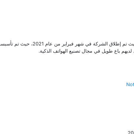
تُعد شركة ناثينج Nothing شركة حديثة ا
يهم باع طويل في مجال تصنيع الهواتف الذكية.