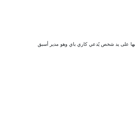
لتأسبس حيث تم إطلاق الشركة في شهر فبراير من عام 2021، حيث تم تأسبسبها على يد شخص يُدعي كاري باي وهو مدير أسبق