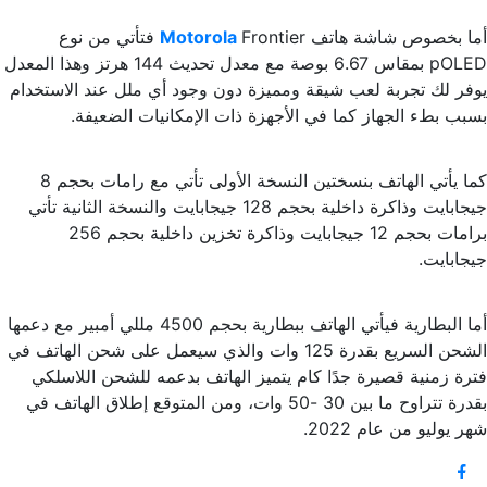
أما بخصوص شاشة هاتف
Motorola
Frontier فتأتي من نوع
pOLED بمقاس 6.67 بوصة مع معدل تحديث 144 هرتز وهذا المعدل
يوفر لك تجربة لعب شيقة ومميزة دون وجود أي ملل عند الاستخدام
بسبب بطء الجهاز كما في الأجهزة ذات الإمكانيات الضعيفة.
كما يأتي الهاتف بنسختين النسخة الأولى تأتي مع رامات بحجم 8
جيجابايت وذاكرة داخلية بحجم 128 جيجابايت والنسخة الثانية تأتي
برامات بحجم 12 جيجابايت وذاكرة تخزين داخلية بحجم 256
جيجابايت.
أما البطارية فيأتي الهاتف ببطارية بحجم 4500 مللي أمبير مع دعمها
الشحن السريع بقدرة 125 وات والذي سيعمل على شحن الهاتف في
فترة زمنية قصيرة جدًا كام يتميز الهاتف بدعمه للشحن اللاسلكي
بقدرة تتراوح ما بين 30 -50 وات، ومن المتوقع إطلاق الهاتف في
شهر يوليو من عام 2022.