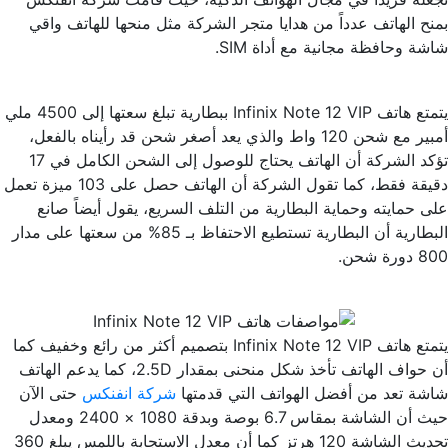
بمنح الهاتف عدداً من هدايا متجر الشركة مثل منحها للهاتف واقي
شاشة وحافظة مجانية مع أداة SIM.
يتمتع هاتف Infinix Note 12 VIP ببطارية تبلغ سعتها إلى 4500 ملي
أمبير مع شحن 120 واط والذي يعد أصغر شحن قد رأيناه بالفعل،
تؤكد الشركة أن الهاتف يحتاج للوصول إلى الشحن الكامل في 17
دقيقة فقط، كما تقول الشركة أن الهاتف حصل على 103 ميزة تعمل
على حمايته وحماية البطارية من التلف السريع، يقول أيضاً صانع
البطارية أن البطارية تستطيع الاحتفاظ بـ 85% من سعتها على مدار
800 دورة شحن.
يتمتع هاتف Infinix Note 12 VIP بتصميم أكثر من رائع وخفيف كما
أن حواف الهاتف تأخذ شكل منحنى بمقدار 2.5D، كما يدعم الهاتف
شاشة تعد من أفضل الهواتف التي قدمتها
شركة انفنكس
حتى الآن
حيث أن الشاشة بمقاس 6.7 بوصة وبدقة 1080 × 2400 ومعدل
تحديث الشاشة 120 هرتز كما أن معدل الاستجابة باللمس يبلغ 360