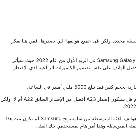
سلة محددة ولكن فى جميع هواتفها التي تصدرها، فمن هنا تفكر
حيث سيأتي الهاتف تابع لهاتف Samsung Galaxy A22 الذي تم إصداره فى الربع الثالث من عام 2021 فمن المتوقع أن يصدر هاتف Samsung Galaxy A23 فى الربع الأول من عام 2022 حيث سيأتي
ل مقارنة بـ A22 الذي كان 48 ميجا بيكسل فقط، فمن الوارد أن يحصل الهاتف على نفس تصميم الكاميرات الرباعية لدي الإصدار
فهذه كافة المعلومات المتوفرة عن هاتف Galaxy A23 في وقتنا الحالي فلم تتوافر كافة المعلومات الخاصة بالهاتف بعد، ولا يمكن ان نحكم هل سيكون إصدار A23 أفضل من الإصدار السابق A22 أم لا، ولكن
حيث قامت الشركة بإنتاج عدد قليل من سلسلة Galaxy A فى هذا العام مقارنة بالسنوات الماضية ولكن هناك أخبار تنص على أن سلسلة هواتف الفئة المتوسطة من سامسونج Samsung لم تكون مث هذا
لفئة المتوسطة وهذا أمر هام لمستخدمي تلك الفئة.