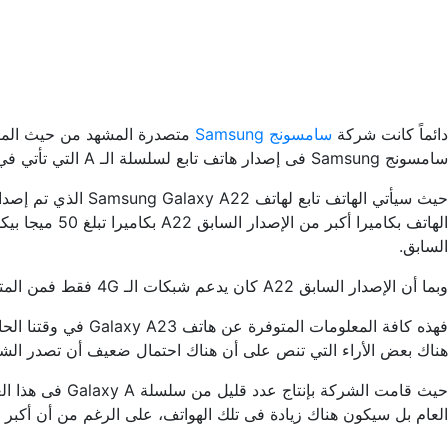
دائماً كانت شركة
سامسونج Samsung
متصدرة المشهد من حيث المبيع
سامسونج Samsung فى إصدار هاتف تابع لسلسلة الـ A التي تأتي في الفئة المتوسطة للهواتف الذكية.
السابق.
وبما أن الإصدار السابق A22 كان يدعم شبكات الـ 4G فقط فمن المتوقع أن يصدر Galaxy A23 بدعم لشبكات الجيل الخامس 5G، مع بطارية بحجم كبير فقد تبلغ 5000 مللي أمبير في الساعة.
هناك بعض الأراء التي تنص على أن هناك احتمال ضعيف أن تصدر الشركة 
العام بل سيكون هناك زيادة فى تلك الهواتف، على الرغم من أن أكبر 