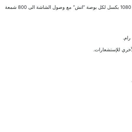
تأتي الشاشة من نوع AMOLED أيضاً بمعدل تحديث 90 Hz بحجم 6.43 وتكون بذلك بنفس حجم هاتف Reno 7 5G بنسبة 1080 بكسل لكل بوصة “انش” مع وصول الشاشة الى 800 شمعة