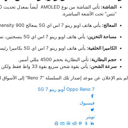
الشاشة:
“نتس” تحت الأشعة المباشرة.
المعالج:
يأتي هاتف اوبو رينو 7 اس اي 5G بمعالج Dimensity 900.
مساحة التخزين:
يأتي هاتف اوبو رينو 7 اس اي 5G بنسختين، نسخة 128 جيجابايت مع 8 جيجا رام، ونسخة 256 جيجابايت مع 8 جيجا رام.
الكاميرا الخلفية:
يأتي هاتف اوبو رينو 7 اس اي 5G بكاميرا رئيسية بدقة 48 ميجا بكسل، وكاميرتين 2 ميجا بيكسل واحدة للميكرو والأخري للإستشعارات.
حجم البطارية:
تأتي البطارية بحجم 4500 مللي أمبير.
سرعة الشحن:
يأتي بقوة شحن سريع بقوة 33 واط فقط ولكن مقارنة بالنسختين الماضيين هو أقلهم من ناحية سرعة الشحن.
لم يتم الإعلان عن موعد إصدار تلك السلسلة “Reno 7” إلى الأسواق العالمية ولكن من المتوقع أنها سيتم الإعلان عنها فى بداية عام 2022.
Reno 7
Oppo
أوبو
رينو 7 5G
فيسبوك
تويتر