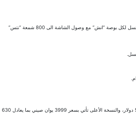
تأتي الشاشة من نوع AMOLED بمعدل تحديث 90 Hz بحجم 6.55 وتكون بذلك أكبر من هاتف Reno 7 5G بنسبة 1080 بكسل لكل بوصة “انش” مع وصول الشاشة الى 800 شمعة “نتس”
يحتوي الهاتف على مؤشر إشعارات من نوع LED، ويأتي سعر هاتف اوبو رينو 7 5G يبدأ من 3699 يوان صيني للنسخة الأقل بما يعادل 580 دولار، والنسخة الأعلى تأتي بسعر 3999 يوان صيني بما يعادل 630