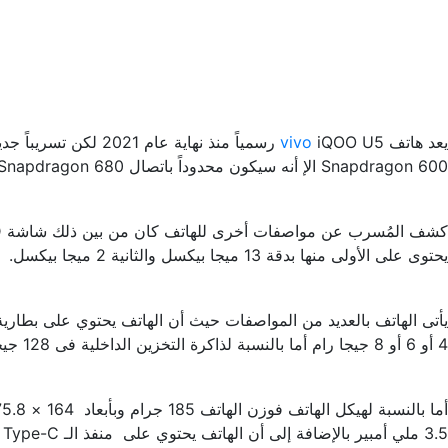
يعد هاتف
vivo
Snapdragon 600 الإ أنه سيكون محدوداً باتصال 4G – Snapdragon 680.
يحتوى على الأولى منها بدقة 13 ميجا بيكسل والثانية 2 ميجا بيكسل.
يأتى الهاتف بالعديد من المواصفات حيث أن الهاتف يحتوي على بطارية بسعة 5000 ملي أمبير بقوة شحن 10 وات كما أن البطارية غير قابلة ل
4 أو 6 أو 8 جيجا رام أما بالنسبة لذاكرة التخزين الداخلية فى 128 جيجا بايت.
3.5 ملي أمبير بالإضافة إلى أن الهاتف يحتوي على منفذ الـ Type-C بالإضافة إلى خاصية USB On-The-Go وأخيراً يجب أن تعلم أن الهاتف يدعم إضافة بطاقة تخزين خارجية.