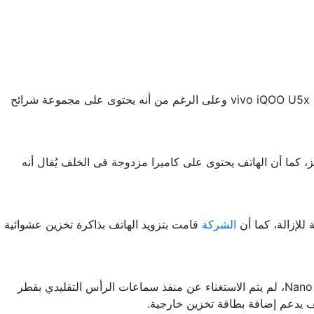
iQOO U5 رسمياً منذ نهاية عام 2021 لكن تسريباً جديداً شير إلى وجود إصدار أرخص في الطريق، سيطلق على الجهاز اسم vivo iQOO U5x وعلى الرغم من أنه يحتوى على مجموعة شرائح
 عن مواصفات أخرى للهاتف كان من بين ذلك شاشة LCD طويلة 6.81 بوصة وبدقة HD كما أن معدل التحديث يبلغ 60 هرتز، كما أن الهاتف يحتوى على كاميرا مزدوجة فى الخلف يُقال أنه
الشركة
قامت بتزويد الهاتف بذاكرة تخزين عشوائية
أما بالنسبة لهيكل الهاتف فوزن الهاتف 185 جرام وبأبعاد 164 × 75.8 × 8.3 مم، يدعم الهاتف شريحتي الاتصال SIM 1 و SIM 2 بحجم Nano، لم يتم الاستغناء عن منفذ سماعات الرأس التقليدي بقطر