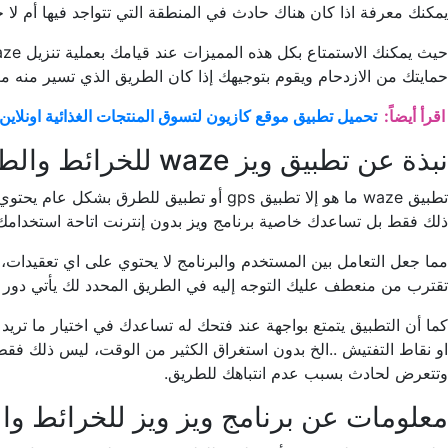
يمكنك معرفة اذا كان هناك حادث في المنطقة التي تتواجد فيها أم لا
حمايتك من الازدحام ويقوم بتوجيهك إذا كان الطريق الذي تسير منه م
اقرأ أيضاً:
تحميل تطبيق موقع كازيون لتسوق المنتجات الغذائية اونلاين
نبذة عن تطبيق ويز waze للخرائط والطرق والملاحة المرورية
تطبيق waze ما هو إلا تطبيق gps أو تطبي
ذلك فقط بل تساعدك خاصية برنامج ويز بدون إنترنت اتاحة استخدامك ل
مما جعل التعامل بين المستخدم والبرنامج لا يحتوي على اي تعقيدات، ك
تقترب من منعطف عليك التوجه إليه في الطريق المحدد لك يأتي دور ال
كما أن التطبيق يتمتع بواجهة عند فتحك له تساعدك في اختيار ما تري
او نقاط التفتيش ..الخ بدون استغراق الكثير من الوقت، ليس ذلك ف
وتتعرض لحادث بسبب عدم انتباهك للطريق.
معلومات عن برنامج ويز ويز للخرائط وا