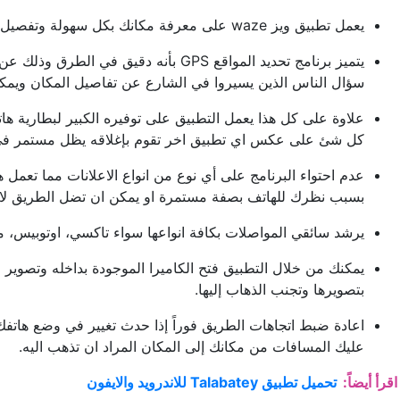
يعمل تطبيق ويز waze على معرفة مكانك بكل سهولة وتفصيل عن طريق خاصية الـ GPS الموجودة علي هاتفك المحمول سواء كان هاتفك اندرويد او ايفون.
سؤال الناس الذين يسيروا في الشارع عن تفاصيل المكان ويمك
علاوة على كل هذا يعمل التطبيق على توفيره الكبير لبطارية هات
كل شئ على عكس اي تطبيق اخر تقوم بإغلاقه يظل مستمر في
عدم احتواء البرنامج على أي نوع من انواع الاعلانات مما تعمل
بسبب نظرك للهاتف بصفة مستمرة او يمكن ان تضل الطريق لان
يرشد سائقي المواصلات بكافة انواعها سواء تاكسي، اوتوبيس، 
يمكنك من خلال التطبيق فتح الكاميرا الموجودة بداخله وتصوير
بتصويرها وتجنب الذهاب إليها.
اعادة ضبط اتجاهات الطريق فوراً إذا حدث تغيير في وضع هاتف
عليك المسافات من مكانك إلى المكان المراد ان تذهب اليه.
اقرأ أيضاً:
تحميل تطبيق Talabatey للاندرويد والايفون