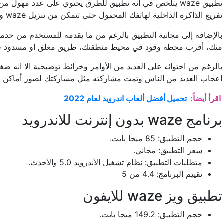
تطبيق waze يتلخص في أنه تطبيق للطرق يحتوي على عدد مهو
تفريغ الذاكرة الداخلية لهاتفك المحمول حتى تتمكن من تنزيل waze ويز للأندرويد أو تنزيل waze ويز للأيفون.
بالإضافة إلى مجانية التطبيق بالرغم من ما يقدمه للمستخدم من خدما
منك، أقرب محطة وقود في محيط منطقتك، طريق مغلق او مسدود في نهاي
بالرغم من احتوائه على العديد من الأوامر وخرائط توضيحية الا انه ص
اعجاب العديد من الناس وتمت مشاركته مثل مشاركتك لصور أماكن ال
اقرأ أيضاً:
تحميل أفضل ألعاب اندرويد لعام 2022
برنامج waze بدون إنترنت للاندرويد
حجم التطبيق: 85 ميجا بايت.
سعر التطبيق: مجاني.
متطلبات التطبيق: نظام تشغيل الأندرويد 5.0 والأحدث.
تقييم البرنامج: 4.4 من 5
تطبيق ويز waze للايفون
حجم التطبيق: 149.2 ميجا بايت.