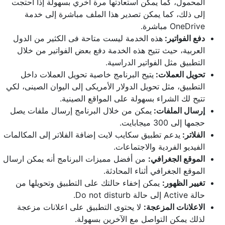
المحمول، كما يمكن استعادتها مرة أخري بسهولة إذا احتجت
إلى ذلك، كما يمكن تصدير هذا الملف مباشرة إلى خدمة
OneDrive مباشرة.
دفع الفواتير:
هذه الخدمة ليست متاحة فى الكثير من الدول
العربية، حيث تتيح هذه الخدمة دفع بعض الفواتير من خلال
التطبيق مثل الفواتير الدراسية.
تحويل العملات:
يتيح البرنامج خاصية تحويل العملات داخل
التطبيق، مثل تحويل الدولار الأمريكى إلى اليوان الصينى، لكي
تتيح لك الشراء بسهولة على المواقع الصينية.
إرسال الملفات:
يمكن من خلال البرنامج إرسال ملفات يصل
حجمها إلى 300 ميجابايت.
الفلاتر:
يدعم تطبيق سكايب لايت إضافة الفلاتر إلى المكالمات
الفيديو الفردية والاجتماعات.
الموقع الجغرافي:
من أفضل مميزات البرنامج أنه يمكن ارسال
الموقع الجغرافي أثناء المحادثة.
تغيير الظهور:
يمكن إخفاء حالتك على التطبيق وتحويلها من
حالة Active إلى حالة Do not disturb.
الاعلانات المزعجة:
لا يحتوى التطبيق على اعلانات مزعجة
لذلك يمكن التواصل مع الآخرين بسهولة.