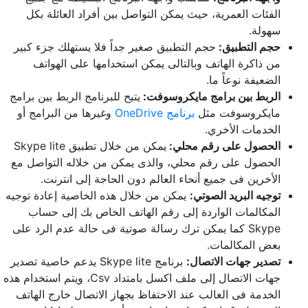
الفئات العمرية، حيث يمكن التواصل بين أفراد العائلة بكل
سهولة.
حجم التطبيق:
حجم التطبيق صغير جداً فلا يستهلك جزء كبير
من ذاكرة الهاتف وبالتالى يمكن استخدامها على الهواتف
الضعيفة نوعاً ما.
الربط بين برامج مايكروسوفت:
يتيح للبرنامج الربط بين برامج
مايكروسوفت مثل
برنامج OneDrive
وغيرها من البرامج أو
الخدمات الأخري.
الحصول على رقم محلي:
يمكن من خلال تطبيق Skype lite
الحصول على رقم محلي، والذى يمكن من خلاله التواصل مع
الأخرين فى جميع أنحاء العالم دون الحاجة إلى انترنت.
توجيه البريد الصوتي:
يمكن من خلال هذه الخاصية إعادة توجيه
المكالمات الواردة إلى رقم الهاتف الخاص بك إلى حساب
Skype كما يمكن ترك رسالة صوتية فى حالة عدم الرد على
بعض المكالمات.
تصدير جهات الاتصال:
برنامج Skype lite يدعم خاصية تصدير
جهات الاتصال إلى ملف اكسل بامتداد Csv، ويتم استخدام هذه
الخدمة فى الغالب عند الاحتفاظ بجهاز الاتصال خارج الهاتف