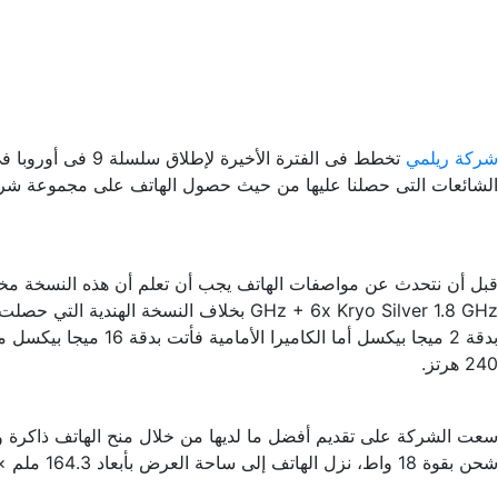
شركة ريلمي
الشائعات التى حصلنا عليها من حيث حصول الهاتف على مجموعة شرا
قبل أن نتحدث عن مواصفات الهاتف يجب أن تعلم أن هذه النسخة مخت
240 هرتز.
شحن بقوة 18 واط، نزل الهاتف إلى ساحة العرض بأبعاد 164.3 ملم × 75.6 ملم مع وزن 191 جرام، حصل الهاتف على العديد من الألوان الجذابة والتى كان من بينها اللون الأبيض والأسود.