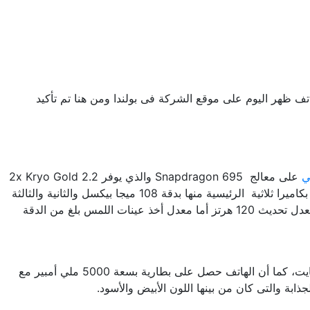
ف الآن أمام الهاتف، كما أن الهاتف ظهر اليوم على موقع الشركة فى بولندا ومن هنا تم تأكيد
ي
على معالج Snapdragon 695 والذي يوفر 2x Kryo Gold 2.2
GHz + 6x Kryo Silver 1.8 GHz بخلاف النسخة الهندية التي حصلت على معالج Dimensity 810، قامت الشركة بتزويد النسخة الأوروبية بكاميرا ثلاثية الرئيسية منها بدقة 108 ميجا بيكسل والثانية والثالثة
بدقة 2 ميجا بيكسل أما الكاميرا الأمامية فأتت بدقة 16 ميجا بيكسل مع شاشة LCD مقاس 6.6 بوصة والتى كانت دقتها 1080 بكسل مع معدل تحديث 120 هرتز أما معدل أخذ عينات اللمس بلغ من الدقة
سعت الشركة على تقديم أفضل ما لديها من خلال منح الهاتف ذاكرة وصول عشوائي 4 جيجا رام مع ذاكرة تخزين داخلية 64 أو 128 جيجا بايت، كما أن الهاتف حصل على بطارية بسعة 5000 ملي أمبير مع